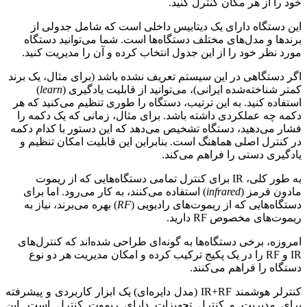
خود را از هر مکان کنترل کنید.
این دستگاه دارای یک دیتابیس داخلی است که شامل جدولی از
برندها و مدل‌های مختلف دستگاه‌ها است. شما می‌توانید دستگاه
مورد نظر خود را از این جدول انتخاب کرده و آن را مدیریت کنید.
اگر دستگاهی در این سیستم تعریف نشده باشد (برای مثال، یک برند
کمتر شناخته‌شده ایرانی)، می‌توانید از قابلیت یادگیری (
learn
)
استفاده کنید. به این ترتیب، دستگاه را طوری تنظیم می‌کنید که هر
دکمه چه عملکردی داشته باشد. برای مثال، زمانی که یک دکمه را
فشار می‌دهید، دستگاه تشخیص می‌دهد که این دستور با کدام دکمه
در کنترل اصلی هماهنگ است. بنابراین این قابلیت امکان تنظیم و
یادگیری دستی را فراهم می‌کند.
به طور کلی، IR برای کنترل تمامی دستگاه‌هایی که از ریموت
مادون قرمز (
infrared
) استفاده می‌کنند، به کار می‌رود. اما برای
دستگاه‌هایی که از ریموت‌های رادیویی (
RF
) بهره می‌برند، نیاز به
ریموت‌های مخصوص RF دارید.
امروزه، برخی دستگاه‌ها به گونه‌ای طراحی شده‌اند که کنترل‌های
IR و RF را در یک پکیج ترکیب کرده و امکان مدیریت هر دو نوع
دستگاه را فراهم می‌کنند.
کنترلر هوشمند IR+RF (مدل دایره‌ای) یک ابزار کاربردی و پیشرفته
برای مدیریت و کنترل تجهیزات دارای ریموت کنترل است. این