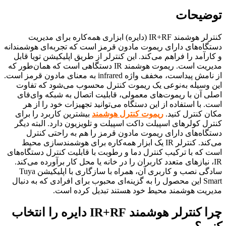
توضیحات
کنترلر هوشمند IR+RF (دایره) ابزاری همه‌کاره برای مدیریت
دستگاه‌های دارای ریموت مادون قرمز است که تجربه‌ای هوشمندانه
و کارآمد را فراهم می‌کند. این کنترلر از طریق اپلیکیشن تویا قابل‌
مدیریت است. ریموت هوشمند IR دستگاهی است که همان‌طور که
از نامش پیداست، مخفف واژه infrared به معنای مادون قرمز است.
این وسیله به‌نوعی یک ریموت کنترل محسوب می‌شود که تفاوت
اصلی آن با ریموت‌های معمولی، قابلیت اتصال به شبکه وای‌فای
است. با استفاده از این دستگاه می‌توانید تجهیزات خود را از هر
مکان کنترل کنید.
ریموت کنترل هوشمند
بیشترین کاربرد را برای
کنترل کولرهای اسپیلت داکت اسپیلت و تلویزیون دارد. البته دیگر
دستگاه‌های دارای ریموت مادون قرمز را هم به راحتی کنترل
می‌کند. کنترلر IR یک ابزار همه‌کاره برای هوشمندسازی محیط
است که با ترکیب کنترل دما و رطوبت با قابلیت کنترل دستگاه‌های
IR، نیازهای متعدد کاربران را در خانه یا محل کار برآورده می‌کند.
سادگی نصب و کاربری آن، همراه با سازگاری با اپلیکیشن Tuya
Smart این محصول را به گزینه‌ای محبوب برای افرادی که به دنبال
مدیریت هوشمند محیط خود هستند تبدیل کرده است.
چرا کنترلر هوشمند IR+RF دایره را انتخاب