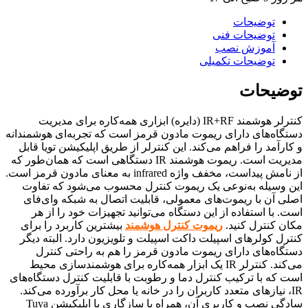
توضیحات
توضیحات فنی
آموزش نصب
توضیحات تکمیلی
توضیحات
کنترلر هوشمند IR+RF (دایره) ابزاری همه‌کاره برای مدیریت
دستگاه‌های دارای ریموت مادون قرمز است که تجربه‌ای هوشمندانه
و کارآمد را فراهم می‌کند. این کنترلر از طریق اپلیکیشن تویا قابل‌
مدیریت است. ریموت هوشمند IR دستگاهی است که همان‌طور که
از نامش پیداست، مخفف واژه infrared به معنای مادون قرمز است.
این وسیله به‌نوعی یک ریموت کنترل محسوب می‌شود که تفاوت
اصلی آن با ریموت‌های معمولی، قابلیت اتصال به شبکه وای‌فای
است. با استفاده از این دستگاه می‌توانید تجهیزات خود را از هر
مکان کنترل کنید.
ریموت کنترل هوشمند
بیشترین کاربرد را برای
کنترل کولرهای اسپیلت داکت اسپیلت و تلویزیون دارد. البته دیگر
دستگاه‌های دارای ریموت مادون قرمز را هم به راحتی کنترل
می‌کند. کنترلر IR یک ابزار همه‌کاره برای هوشمندسازی محیط
است که با ترکیب کنترل دما و رطوبت با قابلیت کنترل دستگاه‌های
IR، نیازهای متعدد کاربران را در خانه یا محل کار برآورده می‌کند.
سادگی نصب و کاربری آن، همراه با سازگاری با اپلیکیشن Tuya