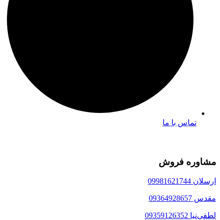
تماس با ما
مشاوره فروش
ارسلان 09981621744
مقدس 09364928657
لطفی‌نیا 09359126352