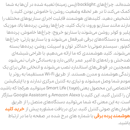
شده‌اند. چراغ‌های backlight (پس زمینه) تعبیه‌ شده در آن‌ها به شما
کمک می‌کند تا در هر لحظه وضعیت روشن یا خاموش بودن کلید را
تشخیص دهید. کلیدهای هوشمند قابلیت اجرای سناریوهای مختلف را
دارند مانند سناریو ورود: با یک کلید، چراغ‌ها روشن، پرده‌ها بالا، موزیک
پلیر و کولر روشن می‌شوند یا سناریو خروج: چراغ‌ها خاموش، پرده‌ها
بسته و دستگاه‌های برقی غیرفعال می‌شوند و یا سناریو پارتی: چراغ‌ها
کم‌نور، سیستم صوتی با حداکثر توان و اسپیلت روشن، پرده‌ها بسته
می‌شوند. کلید هوشمندی که ما ارائه می‌دهیم، با طراحی شیشه‌ای
ضدخش و رله‌های ۵ آمپر عمر بالایی دارد و به‌سادگی خراب نمی‌شود
همچنین در قوطی‌های استاندارد نصب می‌شوند و انتخابی عالی برای یک
زندگی هوشمند و مدرن هستند. از طریق Wi-Fi مستقیما به روتر یا
مودم شما وصل میشوند و نیازی به کنترل مرکزی ندارند و با اپلیکیشن
اختصاصی این محصول یعنی Smart Life ( tuya) میتوانید هرکجا که باشید
آن را کنترل کنید. این کلید با Amazon Alexa و Google Assistant سازگار
است، به این معنی که شما می‌توانید دستگاه‌های متصل را از طریق
فرمان‌های صوتی کنترل کنید. برای دریافت مشاوره پیش از
خرید کلید
هوشمند پرده برقی
با شماره های درج شده در صفحه با ما در ارتباط
باشید.