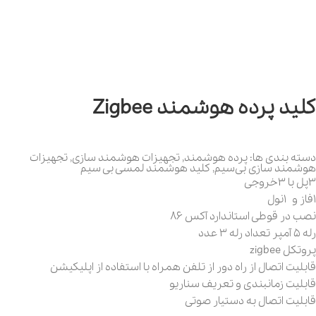
کلید پرده هوشمند Zigbee
دسته بندی ها:
پرده هوشمند
,
تجهیزات هوشمند سازی
,
تجهیزات
هوشمند سازی بی‌سیم
,
کلید هوشمند لمسی بی سیم
3پل با 3خروجی
1فاز و 1نول
نصب در قوطی استاندارد آکس 86
رله 5 آمپر تعداد رله 3 عدد
پروتکل zigbee
قابلیت اتصال از راه دور از تلفن همراه با استفاده از اپلیکیشن
قابلیت زمانبندی و تعریف سناریو
قابلیت اتصال به دستیار صوتی