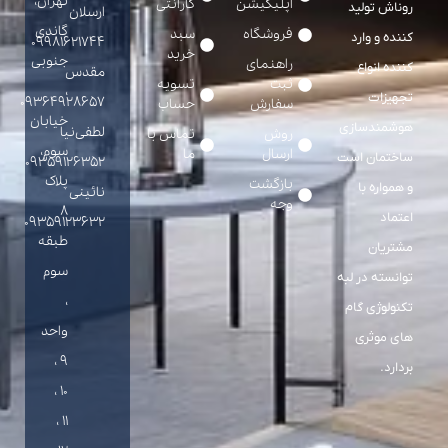
تهران،
اپلیکیشن
گارانتی
روناش تولید
ارسلان
گاندی
فروشگاه
سبد
کننده و وارد
09981621744
خرید
جنوبی
راهنمای
کننده انواع
مقدس
ثبت
تسویه
،
تجهیزات
09364928657
سفارش
حساب
خیابان
هوشمندسازی
لطفی‌نیا
روش
تماس با
سوم،
ارسال
ما
ساختمان است
09359126352
پلاک
بازگشت
و همواره با
نائینی
وجه
8
اعتماد
09359123632
طبقه
مشتریان
سوم
توانسته در لبه
،
تکنولوژی گام
واحد
های موثری
9 ،
بردارد.
10 ،
11 ،