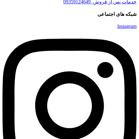
خدمات پس از فروش 09359124649
شبکه های اجتماعی
Instagram