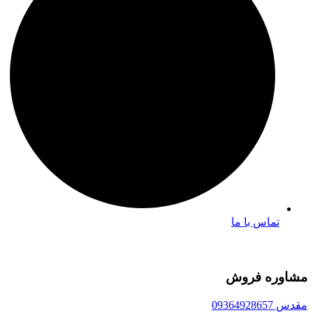
تماس با ما
مشاوره فروش
مقدس 09364928657