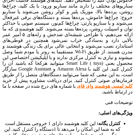
خاموش بودن کلید را تشخیص دهید. کلیدهای هوشمند قابلیت اجرای
سناریوهای مختلف را دارند مانند سناریو ورود: با یک کلید، چراغ‌ها
روشن، پرده‌ها بالا، موزیک پلیر و کولر روشن می‌شوند یا سناریو
خروج: چراغ‌ها خاموش، پرده‌ها بسته و دستگاه‌های برقی غیرفعال
می‌شوند و یا سناریو پارتی: چراغ‌ها کم‌نور، سیستم صوتی با حداکثر
توان و اسپیلت روشن، پرده‌ها بسته می‌شوند. کلید هوشمندی که ما
ارائه می‌دهیم، با طراحی شیشه‌ای ضدخش و رله‌های ۵ آمپر عمر
بالایی دارد و به‌سادگی خراب نمی‌شود همچنین در قوطی‌های
استاندارد نصب می‌شوند و انتخابی عالی برای یک زندگی هوشمند و
مدرن هستند. از طریق Wi-Fi مستقیما به روتر یا مودم شما وصل
میشوند و نیازی به کنترل مرکزی ندارند و با اپلیکیشن اختصاصی این
محصول یعنی Smart Life ( tuya) میتوانید هرکجا که باشید آن را
کنترل کنید. این کلید با Amazon Alexa و Google Assistant سازگار
است، به این معنی که شما می‌توانید دستگاه‌های متصل را از طریق
فرمان‌های صوتی کنترل کنید. برای دریافت مشاوره پیش از خرید
کلید لمسی هوشمند وای فای
با شماره های درج شده در صفحه با ما
در ارتباط باشید.
توضیحات فنی
ویژگی‌های اصلی:
کنترل یگانه:
این کلید هوشمند دارای 1 خروجی مستقل است
که به شما این امکان را می‌دهد تا 1دستگاه را کنترل کنید. این
ویژگی برای محیط‌هایی مانند خانه‌های هوشمند، دفاتر کاری و