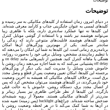
توضیحات
توضیحات
در دنیای امروز، زمان استفاده از کلیدهای مکانیکی به سر رسیده و
کلیدهای لمسی به‌ عنوان جایگزینی جذاب و کارآمد معرفی شده‌اند.
این کلیدها نه تنها عملکرد ساده‌تری دارند، بلکه با ظاهری زیبا
می‌توانند هوشمند نیز باشند و با استفاده از گوشی موبایل کنترل
شوند. کلیدهای هوشمند قابلیت‌های متنوعی دارند که زندگی را
ساده‌تر می‌کنند. یکی از مهم‌ترین ویژگی‌های آن‌ها امکان
برنامه‌ریزی زمانی است. این کلیدها به شما این امکان را می‌دهند که
با تنظیم زمان‌بندی مشخص، وسایل برقی خود را به‌صورت روزانه،
هفتگی یا ماهانه کنترل کنید. همچنین از تایمرهایی مانند on delay و
off delay پشتیبانی می‌کنند که به شما اجازه می‌دهند زمان روشن یا
خاموش شدن وسایل را مدیریت کنید. یکی دیگر از ویژگی‌های
برجسته این کلیدها، امکان تعیین وضعیت پس از قطع و وصل مجدد
برق است. برخلاف کلیدهای مکانیکی که همیشه به آخرین وضعیت
خود بازمی‌گردند، در کلیدهای هوشمند می‌توان مشخص کرد که پس
از اتصال مجدد برق، دستگاه روشن، خاموش یا به حالت قبلی
بازگردد. این کلیدها از نظر طراحی ظاهری نیز بسیار زیباتر و
مدرن‌تر از کلیدهای مکانیکی هستند. معمولاً از رویه شیشه‌ای
ضدخش ساخته شده‌اند. چراغ‌های backlight (پس زمینه) تعبیه‌ شده
در آن‌ها به شما کمک می‌کند تا در هر لحظه وضعیت روشن یا