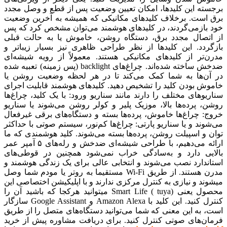
برجسته این کلیدها، امکان تعیین وضعیت پس از قطع و وصل مجدد
برق است. برخلاف کلیدهای مکانیکی که همیشه به آخرین وضعیت
خود بازمی‌گردند، در کلیدهای هوشمند می‌توان مشخص کرد که پس
از اتصال مجدد برق، دستگاه روشن، خاموش یا به حالت قبلی
بازگردد. این کلیدها از نظر طراحی ظاهری نیز بسیار زیباتر و
مدرن‌تر از کلیدهای مکانیکی هستند. معمولاً از رویه شیشه‌ای
ضدخش ساخته شده‌اند. چراغ‌های backlight (پس زمینه) تعبیه‌ شده
در آن‌ها به شما کمک می‌کند تا در هر لحظه وضعیت روشن یا
خاموش بودن کلید را تشخیص دهید. کلیدهای هوشمند قابلیت اجرای
سناریوهای مختلف را دارند مانند سناریو ورود: با یک کلید، چراغ‌ها
روشن، پرده‌ها بالا، موزیک پلیر و کولر روشن می‌شوند یا سناریو
خروج: چراغ‌ها خاموش، پرده‌ها بسته و دستگاه‌های برقی غیرفعال
می‌شوند و یا سناریو پارتی: چراغ‌ها کم‌نور، سیستم صوتی با حداکثر
توان و اسپیلت روشن، پرده‌ها بسته می‌شوند. کلید هوشمندی که ما
ارائه می‌دهیم، با طراحی شیشه‌ای ضدخش و رله‌های ۵ آمپر عمر
بالایی دارد و به‌سادگی خراب نمی‌شود همچنین در قوطی‌های
استاندارد نصب می‌شوند و انتخابی عالی برای یک زندگی هوشمند و
مدرن هستند. از طریق Wi-Fi مستقیما به روتر یا مودم شما وصل
میشوند و نیازی به کنترل مرکزی ندارند و با اپلیکیشن اختصاصی این
محصول یعنی Smart Life ( tuya) میتوانید هرکجا که باشید آن را
کنترل کنید. این کلید با Amazon Alexa و Google Assistant سازگار
است، به این معنی که شما می‌توانید دستگاه‌های متصل را از طریق
فرمان‌های صوتی کنترل کنید. برای دریافت مشاوره پیش از خرید