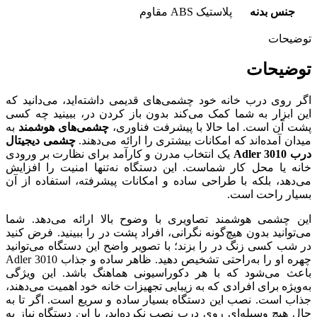
جنس بدنه
پلاستیک ABS مقاوم
توضیحات
توضیحات
اگر روی درب خانه خود چشمی‌های قدیمی داشته‌اید، می‌دانید که
این ابزار به شما کمک می‌کند بدون باز کردن در، ببینید چه کسی
پشت آن است. اما حالا با پیشرفت فناوری،
چشمی‌های هوشمند
به
میدان آمده‌اند که امکانات بیشتری را ارائه می‌دهند.
چشمی دیجیتال
درب Adler 3010
یک انتخاب مدرن و کارآمد برای نظارت بر ورودی
خانه یا محل کار شماست. این دستگاه نه‌تنها امنیت را افزایش
می‌دهد، بلکه با طراحی ساده و امکانات پیشرفته، استفاده از آن
بسیار راحت است.
این چشمی هوشمند تصاویری با وضوح بالا ارائه می‌دهد. شما
می‌توانید بدون هیچ‌گونه نگرانی، افراد پشت در را ببینید. فرض کنید
در شب کسی زنگ در را بزند؛ با تصویر واضح این دستگاه می‌توانید
چهره او را به‌راحتی تشخیص دهید. ظاهر ساده و جذاب Adler 3010
باعث می‌شود که با هر دکوراسیونی هماهنگ باشد. این ویژگی
به‌ویژه برای افرادی که به زیبایی تجهیزات خانه خود اهمیت می‌دهند،
جذاب است. نصب این دستگاه بسیار ساده و سریع است. اگر تا به
حال هیچ وسیله‌ای روی درب نصب نکرده‌اید، با این دستگاه نیاز به