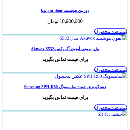
دوربین هوشمند out door تویا
18,900,000
تومان
مشاهده محصول
پنل بیرونی آیفون آکووکس Akuvox S532
برای قیمت تماس بگیرید
مشاهده محصول
دستگیره هوشمند سامسونگ Samsung SPH-R80
برای قیمت تماس بگیرید
مشاهده محصول
ناموجود