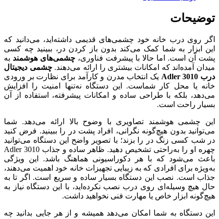
توضیحات
اگر روی درب خانه خود چشمی‌های قدیمی داشته‌اید، می‌دانید که
این ابزار به شما کمک می‌کند بدون باز کردن در، ببینید چه کسی
پشت آن است. اما حالا با پیشرفت فناوری،
چشمی‌های هوشمند
به
میدان آمده‌اند که امکانات بیشتری را ارائه می‌دهند.
چشمی دیجیتال
درب Adler 3010
یک انتخاب مدرن و کارآمد برای نظارت بر ورودی
خانه یا محل کار شماست. این دستگاه نه‌تنها امنیت را افزایش
می‌دهد، بلکه با طراحی ساده و امکانات پیشرفته، استفاده از آن
بسیار راحت است.
این چشمی هوشمند تصاویری با وضوح بالا ارائه می‌دهد. شما
می‌توانید بدون هیچ‌گونه نگرانی، افراد پشت در را ببینید. فرض کنید
در شب کسی زنگ در را بزند؛ با تصویر واضح این دستگاه می‌توانید
چهره او را به‌راحتی تشخیص دهید. ظاهر ساده و جذاب Adler 3010
باعث می‌شود که با هر دکوراسیونی هماهنگ باشد. این ویژگی
به‌ویژه برای افرادی که به زیبایی تجهیزات خانه خود اهمیت می‌دهند،
جذاب است. نصب این دستگاه بسیار ساده و سریع است. اگر تا به
حال هیچ وسیله‌ای روی درب نصب نکرده‌اید، با این دستگاه نیاز به
هیچ‌گونه ابزار خاص یا مهارت فنی نخواهید داشت.
این دستگاه به شما امکان می‌دهد همیشه و از هر جایی بدانید چه