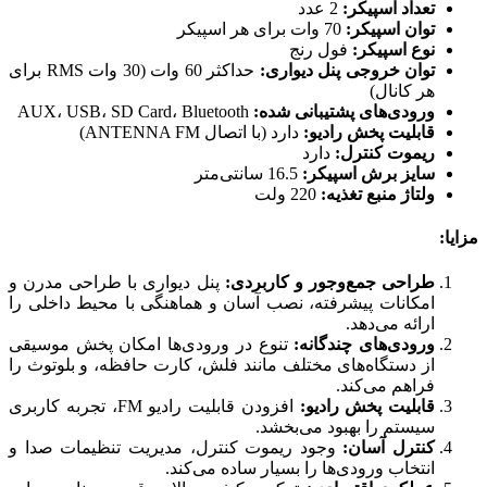
تعداد اسپیکر:
2 عدد
توان اسپیکر:
70 وات برای هر اسپیکر
نوع اسپیکر:
فول رنج
توان خروجی پنل دیواری:
حداکثر 60 وات (30 وات RMS برای
هر کانال)
ورودی‌های پشتیبانی شده:
AUX، USB، SD Card، Bluetooth
قابلیت پخش رادیو:
دارد (با اتصال ANTENNA FM)
ریموت کنترل:
دارد
سایز برش اسپیکر:
16.5 سانتی‌متر
ولتاژ منبع تغذیه:
220 ولت
مزایا:
طراحی جمع‌وجور و کاربردی:
پنل دیواری با طراحی مدرن و
امکانات پیشرفته، نصب آسان و هماهنگی با محیط داخلی را
ارائه می‌دهد.
ورودی‌های چندگانه:
تنوع در ورودی‌ها امکان پخش موسیقی
از دستگاه‌های مختلف مانند فلش، کارت حافظه، و بلوتوث را
فراهم می‌کند.
قابلیت پخش رادیو:
افزودن قابلیت رادیو FM، تجربه کاربری
سیستم را بهبود می‌بخشد.
کنترل آسان:
وجود ریموت کنترل، مدیریت تنظیمات صدا و
انتخاب ورودی‌ها را بسیار ساده می‌کند.