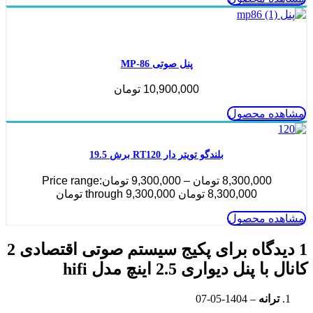
ناموجود
پنل صوتی MP-86
10,900,000
تومان
مشاهده محصول
بلندگو تویتر دار RT120 برش 19.5
8,300,000
تومان
–
9,300,000
تومان
Price range:
8,300,000 تومان through 9,300,000 تومان
مشاهده محصول
1 دیدگاه برای
پکیج سیستم صوتی اقتصادی 2
کانال با پنل دیواری 2.5 اینچ مدل hifi
ترانه
–
1404-05-07