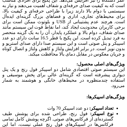
عمر دستگاه را نیز افزایش می‌دهد. این پکیج برای افرادی مناسب
است که به کیفیت صدای حرفه‌ای و شفاف اهمیت می‌دهند و نیاز به
سیستمی با دوام بالا دارند زیرا با طراحی حرفه‌ای و کیفیت بالا،
برای محیط‌های تجاری، اداری و فضاهای بزرگ گزینه‌ای ایده‌آل
است. هرچند عدم پشتیبانی از USB و بلوتوث ممکن است برای
برخی کاربران محدودیت ایجاد کند، اما نقاط قوت این سیستم مانند
صدای شفاف، دوام بالا و عملکرد پایدار، آن را به یک گزینه منحصر
به‌ فرد تبدیل کرده است. این پکیج با قطر 16.5 سانت دارای دو عدد
اسپیکر و پنل صوتی است و این سیستم صدا دارای صدای استریو و
بدون نویز است. در برابر افزایش ولتاژ و کاهش ولتاژ و اتصال کوتاه
و جریان معکوس در مقابل دمای بالا محافظت میکند.
ویژگی‌های اصلی محصول:
این سیستم صوتی اقتصادی شامل دو اسپیکر فول رنج و یک پنل
دیواری پیشرفته است که گزینه‌ای عالی برای پخش موسیقی و
استفاده چندمنظوره در محیط‌های خانگی و هوشمند به شمار
می‌رود.
ویژگی‌های اسپیکرها:
تعداد اسپیکر:
دو عدد اسپیکر 70 وات
نوع اسپیکر:
فول رنج، طراحی شده برای پوشش طیف
گسترده‌ای از فرکانس‌های صوتی. اگرچه پوشش کامل تمامی
فرکانس‌ها در اسپیکرهای فول رنج عملی نیست، اما این