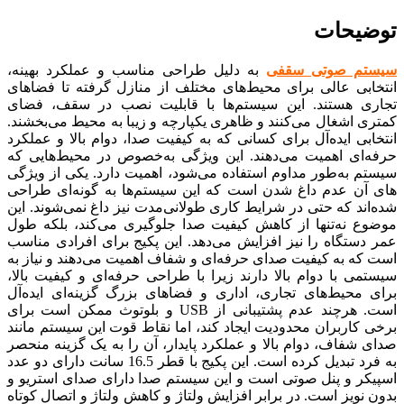
توضیحات
سیستم صوتی سقفی
به دلیل طراحی مناسب و عملکرد بهینه،
انتخابی عالی برای محیط‌های مختلف از منازل گرفته تا فضاهای
تجاری هستند. این سیستم‌ها با قابلیت نصب در سقف، فضای
کمتری اشغال می‌کنند و ظاهری یکپارچه و زیبا به محیط می‌بخشند.
انتخابی ایده‌آل برای کسانی که به کیفیت صدا، دوام بالا و عملکرد
حرفه‌ای اهمیت می‌دهند. این ویژگی به‌خصوص در محیط‌هایی که
سیستم به‌طور مداوم استفاده می‌شود، اهمیت دارد. یکی از ویژگی
های آن عدم داغ شدن است که این سیستم‌ها به گونه‌ای طراحی
شده‌اند که حتی در شرایط کاری طولانی‌مدت نیز داغ نمی‌شوند. این
موضوع نه‌تنها از کاهش کیفیت صدا جلوگیری می‌کند، بلکه طول
عمر دستگاه را نیز افزایش می‌دهد. این پکیج برای افرادی مناسب
است که به کیفیت صدای حرفه‌ای و شفاف اهمیت می‌دهند و نیاز به
سیستمی با دوام بالا دارند زیرا با طراحی حرفه‌ای و کیفیت بالا،
برای محیط‌های تجاری، اداری و فضاهای بزرگ گزینه‌ای ایده‌آل
است. هرچند عدم پشتیبانی از USB و بلوتوث ممکن است برای
برخی کاربران محدودیت ایجاد کند، اما نقاط قوت این سیستم مانند
صدای شفاف، دوام بالا و عملکرد پایدار، آن را به یک گزینه منحصر
به‌ فرد تبدیل کرده است. این پکیج با قطر 16.5 سانت دارای دو عدد
اسپیکر و پنل صوتی است و این سیستم صدا دارای صدای استریو و
بدون نویز است. در برابر افزایش ولتاژ و کاهش ولتاژ و اتصال کوتاه