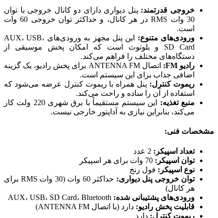
خروجی قدرتمند:
پنل دیواری دارای دو کانال خروجی با توان
30 وات RMS در هر کانال، و حداکثر توان خروجی 60 وات
است.
ورودی‌های متنوع:
این پنل مجهز به ورودی‌های AUX، USB،
SD Card و بلوتوث است که امکان پخش موسیقی از
دستگاه‌های مختلف را فراهم می‌کند.
رادیو FM:
اتصال ANTENNA FM برای پخش رادیو، یک گزینه
اضافی جذاب برای این سیستم است.
ریموت کنترل:
پنل همراه با ریموت کنترل عرضه می‌شود که
استفاده از آن را ساده و راحت می‌کند.
منبع تغذیه:
این سیستم مستقیماً با برق شهری 220 ولت کار
می‌کند، بنابراین نیازی به آداپتور خارجی نیست.
مشخصات فنی:
تعداد اسپیکر:
2 عدد
توان اسپیکر:
70 وات برای هر اسپیکر
نوع اسپیکر:
فول رنج
توان خروجی پنل دیواری:
حداکثر 60 وات (30 وات RMS برای
هر کانال)
ورودی‌های پشتیبانی شده:
AUX، USB، SD Card، Bluetooth
قابلیت پخش رادیو:
دارد (با اتصال ANTENNA FM)
ریموت کنترل:
دارد