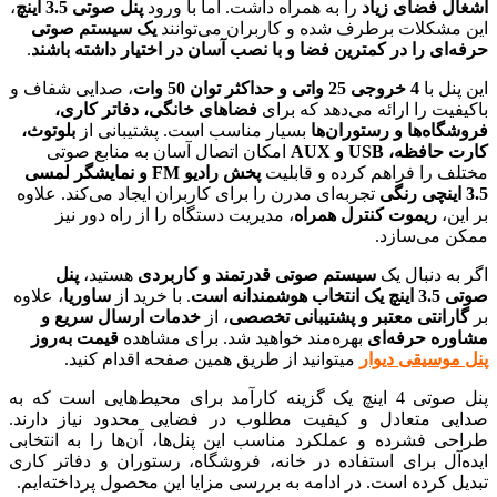
اشغال فضای زیاد
را به همراه داشت. اما با ورود
پنل صوتی 3.5 اینچ
،
این مشکلات برطرف شده و کاربران می‌توانند
یک سیستم صوتی
حرفه‌ای را در کمترین فضا و با نصب آسان در اختیار داشته باشند
.
این پنل با
4 خروجی 25 واتی و حداکثر توان 50 وات
، صدایی شفاف و
باکیفیت را ارائه می‌دهد که برای
فضاهای خانگی، دفاتر کاری،
فروشگاه‌ها و رستوران‌ها
بسیار مناسب است. پشتیبانی از
بلوتوث،
کارت حافظه، USB و AUX
امکان اتصال آسان به منابع صوتی
مختلف را فراهم کرده و قابلیت
پخش رادیو FM و نمایشگر لمسی
3.5 اینچی رنگی
تجربه‌ای مدرن را برای کاربران ایجاد می‌کند. علاوه
بر این،
ریموت کنترل همراه
، مدیریت دستگاه را از راه دور نیز
ممکن می‌سازد.
اگر به دنبال یک
سیستم صوتی قدرتمند و کاربردی
هستید،
پنل
صوتی 3.5 اینچ یک انتخاب هوشمندانه است
. با خرید از
ساوریا
، علاوه
بر
گارانتی معتبر و پشتیبانی تخصصی
، از
خدمات ارسال سریع و
مشاوره حرفه‌ای
بهره‌مند خواهید شد. برای مشاهده
قیمت به‌روز
پنل موسیقی دیوار
میتوانید از طریق همین صفحه اقدام کنید.
پنل صوتی 4 اینچ یک گزینه کارآمد برای محیط‌هایی است که به
صدایی متعادل و کیفیت مطلوب در فضایی محدود نیاز دارند.
طراحی فشرده و عملکرد مناسب این پنل‌ها، آن‌ها را به انتخابی
ایده‌آل برای استفاده در خانه، فروشگاه، رستوران و دفاتر کاری
تبدیل کرده است. در ادامه به بررسی مزایا این محصول پرداخته‌ایم.