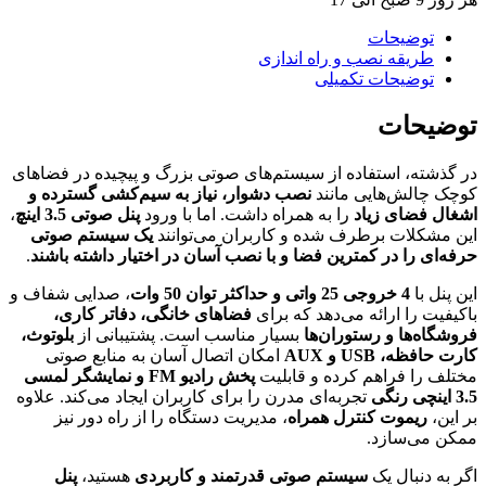
توضیحات
طریقه نصب و راه اندازی
توضیحات تکمیلی
توضیحات
در گذشته، استفاده از سیستم‌های صوتی بزرگ و پیچیده در فضاهای
کوچک چالش‌هایی مانند
نصب دشوار، نیاز به سیم‌کشی گسترده و
اشغال فضای زیاد
را به همراه داشت. اما با ورود
پنل صوتی 3.5 اینچ
،
این مشکلات برطرف شده و کاربران می‌توانند
یک سیستم صوتی
حرفه‌ای را در کمترین فضا و با نصب آسان در اختیار داشته باشند
.
این پنل با
4 خروجی 25 واتی و حداکثر توان 50 وات
، صدایی شفاف و
باکیفیت را ارائه می‌دهد که برای
فضاهای خانگی، دفاتر کاری،
فروشگاه‌ها و رستوران‌ها
بسیار مناسب است. پشتیبانی از
بلوتوث،
کارت حافظه، USB و AUX
امکان اتصال آسان به منابع صوتی
مختلف را فراهم کرده و قابلیت
پخش رادیو FM و نمایشگر لمسی
3.5 اینچی رنگی
تجربه‌ای مدرن را برای کاربران ایجاد می‌کند. علاوه
بر این،
ریموت کنترل همراه
، مدیریت دستگاه را از راه دور نیز
ممکن می‌سازد.
اگر به دنبال یک
سیستم صوتی قدرتمند و کاربردی
هستید،
پنل