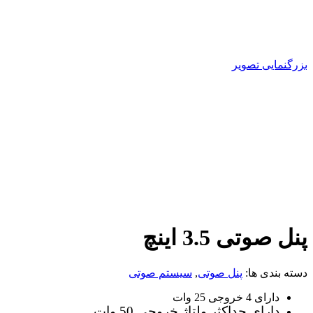
بزرگنمایی تصویر
پنل صوتی 3.5 اینچ
دسته بندی ها:
پنل صوتی
,
سیستم صوتی
دارای 4 خروجی 25 وات
دارای حداکثر ولتاژ خروجی 50 وات