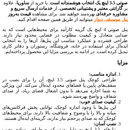
صوتی 3.5 اینچ یک انتخاب هوشمندانه است
. با خرید از
ساوریا
، علاوه
بر
گارانتی معتبر و پشتیبانی تخصصی
، از
خدمات ارسال سریع و
مشاوره حرفه‌ای
بهره‌مند خواهید شد. برای مشاهده
قیمت به‌روز
پنل موسیقی دیوار
میتوانید از طریق همین صفحه اقدام کنید.
پنل صوتی 4 اینچ یک گزینه کارآمد برای محیط‌هایی است که به
صدایی متعادل و کیفیت مطلوب در فضایی محدود نیاز دارند.
طراحی فشرده و عملکرد مناسب این پنل‌ها، آن‌ها را به انتخابی
ایده‌آل برای استفاده در خانه، فروشگاه، رستوران و دفاتر کاری
تبدیل کرده است. در ادامه به بررسی مزایا این محصول پرداخته‌ایم.
مزایا
اندازه مناسب:
طراحی کوچک پنل صوتی 3.5 اینچ، آن را برای نصب در
سقف‌های پایین یا فضاهای محدود ایده‌آل می‌کند. این ویژگی
به شما اجازه می‌دهد تا بدون اشغال فضای زیاد، از صدای
شفاف و واضح بهره‌مند شوید.
کیفیت صدای خوب:
این پنل‌ها با وجود اندازه کوچک، توانایی پخش فرکانس‌های
میانه و بالا را با وضوح و شفافیت بالا دارند. برای محیط‌های
کوچک که به صدای پرحجم نیاز ندارند، گزینه‌ای ایده‌آل هستند.
نصب آسان:
پنل‌های 3.5 اینچ به دلیل وزن کم و طراحی ساده، نصب