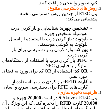
کم، تصویر واضحی دریافت کنید.
روش‌های دسترسی متنوع:
پنل E18C از چندین روش دسترسی مختلف
پشتیبانی می‌کند:
تشخیص چهره:
شناسایی و باز کردن درب
به‌وسیله تشخیص چهره.
بلوتوث:
باز کردن درب با استفاده از اتصال
بلوتوث به گوشی هوشمند.
پین کد:
وارد کردن رمز دسترسی برای باز
کردن درب.
NFC:
باز کردن درب با استفاده از دستگاه‌های
سازگار با فناوری NFC.
QR کد:
استفاده از QR کد برای ورود به فضای
مورد نظر.
کارت RFID:
باز کردن درب با استفاده از
کارت‌های RFID برای دسترسی سریع و آسان.
ظرفیت ذخیره‌سازی:
پنل Akuvox E18C قادر است
20,000 چهره
و
20,000 کارت RFID
را ذخیره کند، که این ویژگی آن
را به گزینه‌ای ایده‌آل برای ساختمان‌های با تردد بالا