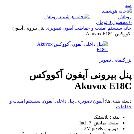
منو
0
محصول
0
تومان
خانه
سیستم امنیت و حفاظت
آیفون تصویری
پنل بیرونی آیفون
آکووکس Akuvox E18C
بزرگنمایی تصویر
پنل بیرونی آیفون آکووکس
Akuvox E18C
دسته بندی ها:
آیفون تصویری
,
پنل داخلی آیفون
,
سیستم امنیت و
حفاظت
بدنه : پلاستیک
صفحه نمایش: Inch 7
دوربین: 2M pixels