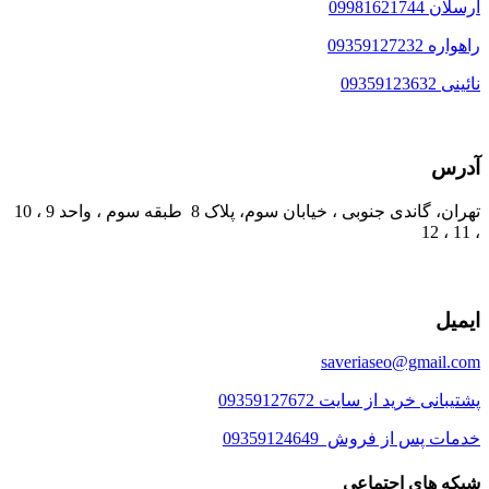
ارسلان 09981621744
راهواره 09359127232
نائینی 09359123632
آدرس
تهران، گاندی جنوبی ، خیابان سوم، پلاک 8 طبقه سوم ، واحد 9 ، 10
، 11 ، 12
ایمیل
saveriaseo@gmail.com
پشتیبانی خرید از سایت 09359127672
خدمات پس از فروش 09359124649
شبکه های اجتماعی