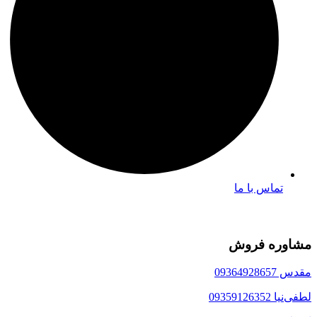
تماس با ما
مشاوره فروش
مقدس 09364928657
لطفی‌نیا 09359126352