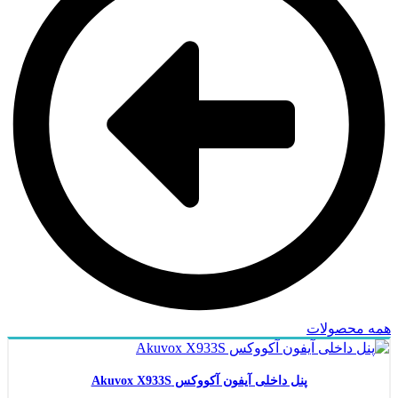
همه محصولات
پنل داخلی آیفون آکووکس Akuvox X933S