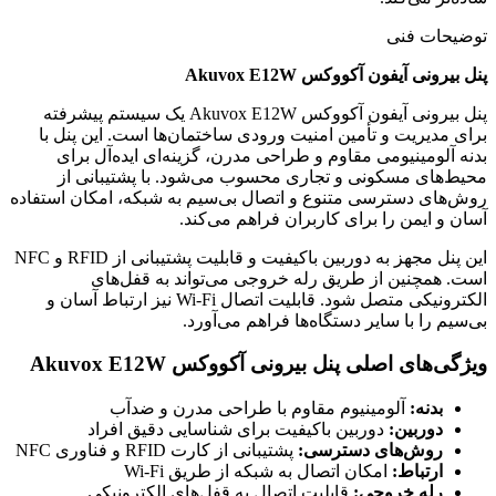
توضیحات فنی
پنل بیرونی آیفون آکووکس Akuvox E12W
پنل بیرونی آیفون آکووکس Akuvox E12W یک سیستم پیشرفته
برای مدیریت و تأمین امنیت ورودی ساختمان‌ها است. این پنل با
بدنه آلومینیومی مقاوم و طراحی مدرن، گزینه‌ای ایده‌آل برای
محیط‌های مسکونی و تجاری محسوب می‌شود. با پشتیبانی از
روش‌های دسترسی متنوع و اتصال بی‌سیم به شبکه، امکان استفاده
آسان و ایمن را برای کاربران فراهم می‌کند.
این پنل مجهز به دوربین باکیفیت و قابلیت پشتیبانی از RFID و NFC
است. همچنین از طریق رله خروجی می‌تواند به قفل‌های
الکترونیکی متصل شود. قابلیت اتصال Wi-Fi نیز ارتباط آسان و
بی‌سیم را با سایر دستگاه‌ها فراهم می‌آورد.
ویژگی‌های اصلی پنل بیرونی آکووکس Akuvox E12W
بدنه:
آلومینیوم مقاوم با طراحی مدرن و ضدآب
دوربین:
دوربین باکیفیت برای شناسایی دقیق افراد
روش‌های دسترسی:
پشتیبانی از کارت RFID و فناوری NFC
ارتباط:
امکان اتصال به شبکه از طریق Wi-Fi
رله خروجی:
قابلیت اتصال به قفل‌های الکترونیکی