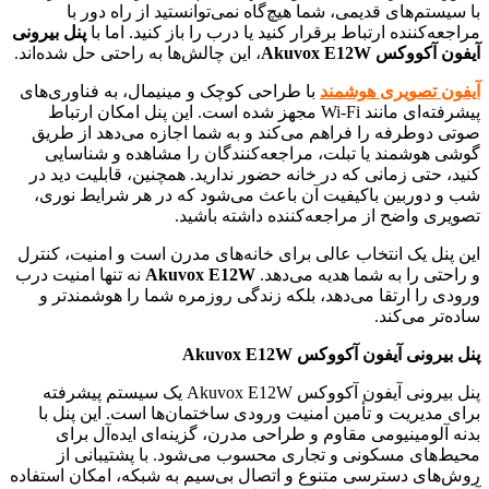
با سیستم‌های قدیمی، شما هیچ‌گاه نمی‌توانستید از راه دور با
مراجعه‌کننده ارتباط برقرار کنید یا درب را باز کنید. اما با
پنل بیرونی
آیفون آکووکس Akuvox E12W
، این چالش‌ها به راحتی حل شده‌اند.
آیفون تصویری هوشمند
با طراحی کوچک و مینیمال، به فناوری‌های
پیشرفته‌ای مانند Wi-Fi مجهز شده است. این پنل امکان ارتباط
صوتی دوطرفه را فراهم می‌کند و به شما اجازه می‌دهد از طریق
گوشی هوشمند یا تبلت، مراجعه‌کنندگان را مشاهده و شناسایی
کنید، حتی زمانی که در خانه حضور ندارید. همچنین، قابلیت دید در
شب و دوربین باکیفیت آن باعث می‌شود که در هر شرایط نوری،
تصویری واضح از مراجعه‌کننده داشته باشید.
این پنل یک انتخاب عالی برای خانه‌های مدرن است و امنیت، کنترل
و راحتی را به شما هدیه می‌دهد.
Akuvox E12W
نه تنها امنیت درب
ورودی را ارتقا می‌دهد، بلکه زندگی روزمره شما را هوشمندتر و
ساده‌تر می‌کند.
پنل بیرونی آیفون آکووکس Akuvox E12W
پنل بیرونی آیفون آکووکس Akuvox E12W یک سیستم پیشرفته
برای مدیریت و تأمین امنیت ورودی ساختمان‌ها است. این پنل با
بدنه آلومینیومی مقاوم و طراحی مدرن، گزینه‌ای ایده‌آل برای
محیط‌های مسکونی و تجاری محسوب می‌شود. با پشتیبانی از
روش‌های دسترسی متنوع و اتصال بی‌سیم به شبکه، امکان استفاده