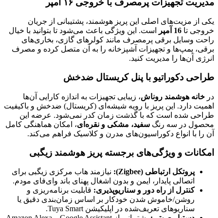
مدیریت تجهیزات پرمصرف با خروجی ۱۶ آمپر
یکی از مزیت‌های اصلی این پریز هوشمند، پشتیبانی از جریان
خروجی تا
16
آمپر
است. این ویژگی باعث می‌شود تا بتوانید با خیال
راحت وسایل برقی پرمصرف مانند کولرهای گازی، بخاری‌های
برقی، پمپ‌ها و تجهیزات آشپزخانه را به آن متصل کرده و مصرف
انرژی آن‌ها را مدیریت کنید.
طراحی دکوراتیو با پنل کریستال ضدخش
در
خانه هوشمند روناش
، زیبایی تجهیزات به اندازه کارایی آن‌ها
اهمیت دارد. این پریز با رویه شیشه‌ای (کریستال) ضدخش و باکیفیت
طراحی شده است که با گذشت زمان کدر نمی‌شود. عرضه این
محصول در سه رنگ
سفید، مشکی و نقره‌ای
، امکان هماهنگی کامل
آن را با انواع دکوراسیون‌های مدرن و کلاسیک فراهم می‌کند.
امکانات و ویژگی‌های برجسته پریز هوشمند زیگبی
پروتکل ارتباطی (Zigbee):
نیازمند هاب مرکزی زیگبی برای
اتصالی پایدار، ایمن و بدون اشغال پهنای باند وای‌فای مودم.
کنترل از راه دور و سناریوپذیری:
قابلیت برنامه‌ریزی و
روشن/خاموش شدن خودکار بر اساس زمان‌بندی دقیق یا
سناریوهای تعریف‌شده در اپلیکیشن Tuya Smart.
دستیار صوتی:
پشتیبانی از Google Assistant و Amazon Alexa