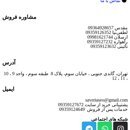
تماس با ما
مشاوره فروش
مقدس 09364928657
لطفی‌نیا 09359126352
ارسلان 09981621744
راهواره 09359127232
نائینی 09359123632
آدرس
تهران، گاندی جنوبی ، خیابان سوم، پلاک 8 طبقه سوم ، واحد 9 ، 10
، 11 ، 12
ایمیل
saveriaseo@gmail.com
پشتیبانی خرید از سایت 09359127672
خدمات پس از فروش 09359124649
شبکه های اجتماعی