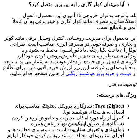
آیا می‌توان کولر گازی را به این پریز متصل کرد؟
بله، با توجه به توان خروجی
16
آمپری این محصول، اتصال
دستگاه‌های پرمصرف مانند کولر گازی و هیتر برقی به آن کاملاً
ایمن و بلامانع است.
این محصول برای مدیریت روشنایی، کنترل وسایل برقی مانند کولر
و بخاری، و صرفه‌جویی در مصرف انرژی مناسب است. طراحی
توکار آن باعث یکپارچگی با دکوراسیون محیط می‌شود و با
ویژگی‌هایی نظیر زمان‌بندی و خاموش/روشن کردن خودکار،
گزینه‌ای ایده‌آل برای خانه‌ها و دفاتر هوشمند به شمار می‌آید. با توجه
به قابلیت‌های پیشرفته، این پریز ارزش خرید بالایی دارد. برای اطلاع
از
قیمت و خرید پریز هوشمند زیگبی
از همین صفحه اقدام نمایید.
توضیحات فنی
ویژگی‌های برجسته:
Tuya (Zigbee):
سازگار با پروتکل Zigbee، مناسب برای
اتصال به هاب‌های هوشمند تویا.
کنترل از راه دور:
امکان مدیریت و خاموش/روشن کردن
دستگاه‌ها از طریق
اپلیکیشن تویا
در تلفن همراه.
زمان‌بندی و تعریف سناریو:
قابلیت برنامه‌ریزی فعالیت‌ها و
اجرای سناریوهای مختلف، مانند روشن کردن خودکار لوازم