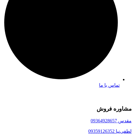
تماس با ما
مشاوره فروش
مقدس 09364928657
لطفی‌نیا 09359126352