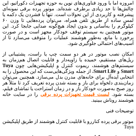
امروزه اما با ورود فناوری‌های نوین به حوزه تجهیزات دکوراتیو، این
چالش‌ها تا حد زیادی برطرف شده‌اند. موتور پرده برقی نمونه‌ای
پیشرفته و کاربردی از این تحولات است. تنها با فشردن یک دکمه یا
لمس ساده از طریق تلفن همراه، می‌توان پرده‌هایی تا وزن ۶۰
کیلوگرم را به‌آسانی و بدون ایجاد هیچ‌گونه صدایی جابجا کرد. این
موتور همچنین به سیستم توقف خودکار مجهز است و در صورت
برخورد با مانع، به‌طور هوشمند عملیات را متوقف می‌سازد تا از
آسیب‌های احتمالی جلوگیری شود.
امکان نصب موتور در هر دو سمت چپ یا راست، پشتیبانی از
ریل‌های مستقیم، خمیده یا زاویه‌دار و قابلیت اتصال هم‌زمان به
سیستم‌های هوشمند، ریموت کنترل و اپلیکیشن‌هایی چون
Tuya
Smart
و
Smart Life
، از جمله ویژگی‌هایی‌ست که این محصول را به
انتخابی ایده‌آل برای خانه‌های مدرن بدل می‌سازد. همچنین می‌توان
زمان‌بندی دلخواه برای باز و بسته شدن پرده تعریف کرد تا مثلاً هر
روز صبح به‌صورت خودکار باز و در زمان استراحت یا تماشای فیلم،
بسته شود.
لیست قیمت تجهیزات پرده برقی
را در سایت خانه
هوشمند روناش ببینید.
توضیحات فنی
موتور برقی پرده کناررو با قابلیت کنترل هوشمند از طریق اپلیکیشن
Tuya