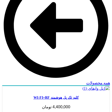
همه محصولات
کلید تک پل هوشمند WI-FI+RF
4,400,000
تومان