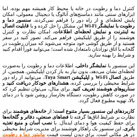
کنترل دما و رطوبت در خانه یا محیط کار همیشه مهم بوده، اما
ابزارهای سنتی مانند دماسنج‌های آنالوگ یا دیجیتال معمولی، امکان
پایش لحظه‌ای و از راه دور را فراهم نمی‌کردند.
سنسور دما و
رطوبت با نمایشگر Wi-Fi
این مشکل را حل کرده و با
قابلیت اتصال
به اینترنت و نمایش لحظه‌ای اطلاعات
، امکان نظارت و کنترل
هوشمند را از طریق اپلیکیشن فراهم می‌کند. تصور کنید در سفر
هستید و از طریق گوشی خود متوجه می‌شوید که میزان رطوبت در
گلخانه یا اتاق نوزادتان نامتعادل شده است؛ می‌توانید فوراً اقدام کنید
و شرایط را بهینه سازید.
این سنسور با
نمایشگر داخلی
، اطلاعات دما و رطوبت را به‌صورت
لحظه‌ای نشان می‌دهد، بدون نیاز به باز کردن اپلیکیشن. همچنین، از
طریق
اتصال Wi-Fi
و
اپلیکیشن Tuya Smart
، می‌توانید از راه دور
شرایط محیطی را بررسی کرده،
هشدارهای خودکار دریافت کنید
و
سناریوهای هوشمند تعریف کنید
. برای مثال، می‌توان تنظیم کرد که
در صورت کاهش رطوبت، دستگاه بخارساز روشن شود یا در دمای
بالا، تهویه مطبوع فعال گردد.
کاربردهای این سنسور بسیار متنوع است
؛ از
خانه‌های هوشمند
برای
نظارت بر شرایط اتاق‌ها گرفته تا
فضاهای صنعتی، دفاتر و گلخانه‌ها
برای حفظ کیفیت هوا و دمای ایده‌آل. با
نصب آسان و منبع تغذیه
باتری
، این سنسور یک راهکار هوشمند برای مدیریت شرایط محیطی
در هر مکانی است. برای دیدن لیست قیمت
مانیتور دما و رطوبت