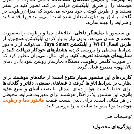
هوشمند را از طریق اپلیکیشن فراهم می‌کند. تصور کنید در سفر
هستید و از طریق گوشی خود متوجه می‌شوید که میزان رطوبت در
گلخانه یا اتاق نوزادتان نامتعادل شده است؛ می‌توانید فوراً اقدام کنید
و شرایط را بهینه سازید.
این سنسور با
نمایشگر داخلی
، اطلاعات دما و رطوبت را به‌صورت
لحظه‌ای نشان می‌دهد، بدون نیاز به باز کردن اپلیکیشن. همچنین، از
طریق
اتصال Wi-Fi
و
اپلیکیشن Tuya Smart
، می‌توانید از راه دور
شرایط محیطی را بررسی کرده،
هشدارهای خودکار دریافت کنید
و
سناریوهای هوشمند تعریف کنید
. برای مثال، می‌توان تنظیم کرد که
در صورت کاهش رطوبت، دستگاه بخارساز روشن شود یا در دمای
بالا، تهویه مطبوع فعال گردد.
کاربردهای این سنسور بسیار متنوع است
؛ از
خانه‌های هوشمند
برای
نظارت بر شرایط اتاق‌ها گرفته تا
فضاهای صنعتی، دفاتر و گلخانه‌ها
برای حفظ کیفیت هوا و دمای ایده‌آل. با
نصب آسان و منبع تغذیه
باتری
، این سنسور یک راهکار هوشمند برای مدیریت شرایط محیطی
در هر مکانی است. برای دیدن لیست قیمت
مانیتور دما و رطوبت
هوشمند تویا میتوانید سایت ما را بررسی کنید.
توضیحات فنی
ویژگی‌های محصول: