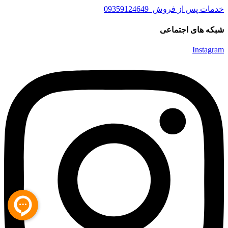
خدمات پس از فروش 09359124649
شبکه های اجتماعی
Instagram