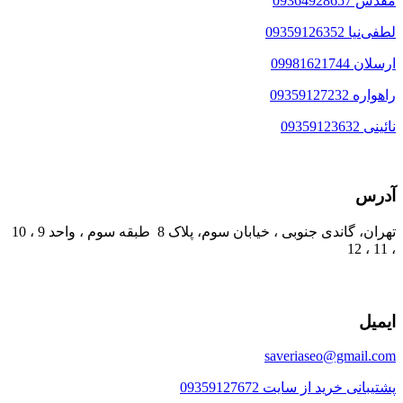
مقدس 09364928657
لطفی‌نیا 09359126352
ارسلان 09981621744
راهواره 09359127232
نائینی 09359123632
آدرس
تهران، گاندی جنوبی ، خیابان سوم، پلاک 8 طبقه سوم ، واحد 9 ، 10
، 11 ، 12
ایمیل
saveriaseo@gmail.com
پشتیبانی خرید از سایت 09359127672