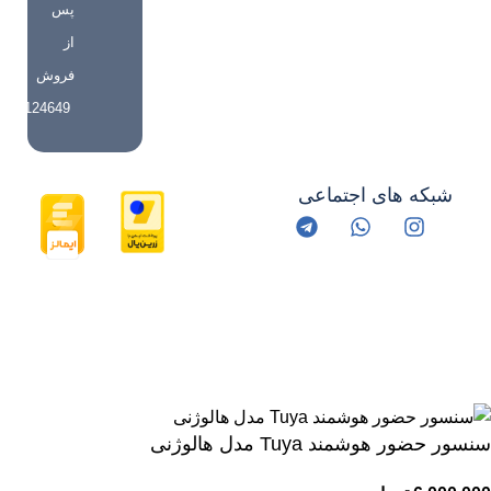
پس
از
فروش
09359124649
شبکه های اجتماعی
کلیه حقوق مادی و معنوی این اثر برای خانه هوشمند روناش محفوظ
است.
سنسور حضور هوشمند Tuya مدل هالوژنی