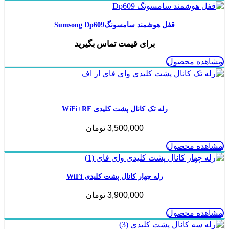
قفل هوشمند سامسونگSumsong Dp609
برای قیمت تماس بگیرید
مشاهده محصول
ناموجود
رله تک کانال پشت کلیدی WiFi+RF
3,500,000
تومان
مشاهده محصول
رله چهار کانال پشت کلیدی WiFi
3,900,000
تومان
مشاهده محصول