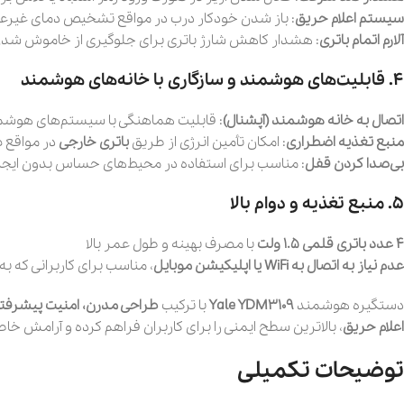
سیستم اعلام حریق
: باز شدن خودکار درب در مواقع تشخیص دمای غیرع
آلارم اتمام باتری
: هشدار کاهش شارژ باتری برای جلوگیری از خاموش شدن
۴. قابلیت‌های هوشمند و سازگاری با خانه‌های هوشمند
اتصال به خانه هوشمند (آپشنال)
: قابلیت هماهنگی با سیستم‌های هوش
منبع تغذیه اضطراری
: امکان تأمین انرژی از طریق
باتری خارجی
در مواقع 
بی‌صدا کردن قفل
: مناسب برای استفاده در محیط‌های حساس بدون ایج
۵. منبع تغذیه و دوام بالا
۴ عدد باتری قلمی ۱.۵ ولت
با مصرف بهینه و طول عمر بالا
عدم نیاز به اتصال به WiFi یا اپلیکیشن موبایل
، مناسب برای کاربرانی که 
دستگیره هوشمند
Yale YDM3109
با ترکیب
طراحی مدرن، امنیت پیشرفته 
اعلام حریق
، بالاترین سطح ایمنی را برای کاربران فراهم کرده و آرامش خاطر
توضیحات تکمیلی