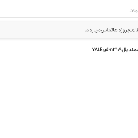
الات
پروژه ها
تماس
درباره ما
YALE ydm310