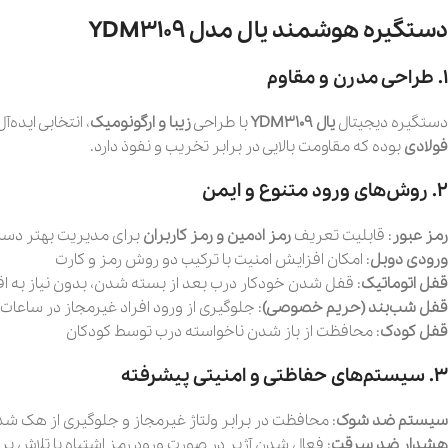
دستگیره هوشمند یال مدل YDM3109
۱. طراحی مدرن و مقاوم
دستگیره دیجیتال
یال YDM3109
با طراحی
زیبا و ارگونومیک
، انتخابی ایده‌آ
فولادی
بوده که مقاومت بالایی در برابر تخریب و نفوذ دارد.
۲. روش‌های ورود متنوع و ایمن
رمز عبور
: قابلیت تعریف
رمز ادمین و رمز کاربران
برای مدیریت بهتر دس
ورودی دوبل
: امکان افزایش امنیت با ترکیب دو روش رمز و کارت
قفل اتوماتیک
: قفل شدن خودکار درب بعد از بسته شدن، بدون نیاز به ا
قفل شب‌بند (حریم خصوصی)
: جلوگیری از ورود افراد غیرمجاز در ساعا
قفل کودک
: محافظت از باز شدن ناخواسته درب توسط کودکان
۳. سیستم‌های حفاظتی و امنیتی پیشرفته
سیستم ضد شوک
: محافظت در برابر ولتاژ غیرمجاز و جلوگیری از هک ش
هشدار ضد سرقت
: فعال شدن آژیر در صورت ورود رمز اشتباه یا تلاش بر