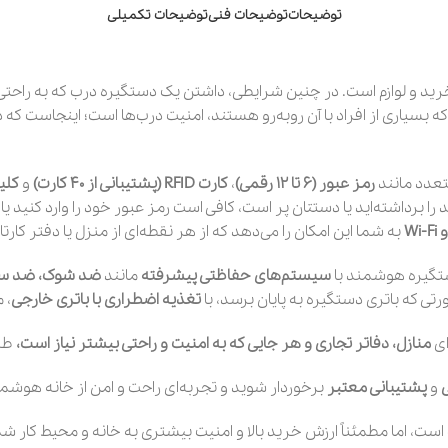
توضیحات
توضیحات فنی
توضیحات تکمیلی
 خرید و لوازم است. در چنین شرایطی، داشتن یک دستگیره درب که به راحتی 
تعدد مانند
رمز عبور (6 تا 12 رقمی)
،
کارت RFID (پشتیبانی از 40 کارت)
و
کلی
Wi
به شما این امکان را می‌دهد که از هر نقطه‌ای از منزل یا دفتر کارتان
ستگیره هوشمند با
سیستم‌های حفاظتی پیشرفته
مانند
ضد شوک، ضد س
 که باتری دستگیره به پایان برسد، با
تغذیه اضطراری با باتری خارجی
، 
ای
منازل، دفاتر تجاری و هر جایی که به امنیت و راحتی بیشتر نیاز است،
طر
ی
و
پشتیبانی معتبر
برخوردار شوید و تجربه‌ای راحت و امن از خانه هوشم
ست، اما مطمئناً ارزش خرید بالا و امنیت بیشتری به خانه و محیط کار شم