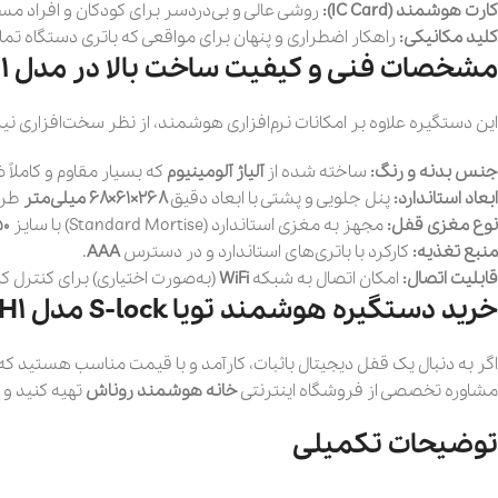
کارت هوشمند (IC Card):
روشی عالی و بی‌دردسر برای کودکان و افراد مس
کلید مکانیکی:
راهکار اضطراری و پنهان برای مواقعی که باتری دستگاه تم
مشخصات فنی و کیفیت ساخت بالا در مدل H1
این دستگیره علاوه بر امکانات نرم‌افزاری هوشمند، از نظر سخت‌افزاری ن
جنس بدنه و رنگ:
ساخته شده از
آلیاژ آلومینیوم
که بسیار مقاوم و کاملا
ابعاد استاندارد:
پنل جلویی و پشتی با ابعاد دقیق
۲۶۸×۶۱×۶۸ میلی‌متر
طراح
نوع مغزی قفل:
مجهز به مغزی استاندارد (Standard Mortise) با سایز
۵۰×۵۰ می
منبع تغذیه:
کارکرد با باتری‌های استاندارد و در دسترس
AAA
.
قابلیت اتصال:
امکان اتصال به شبکه
WiFi
(به‌صورت اختیاری) برای کنترل کام
خرید دستگیره هوشمند تویا S-lock مدل H1 از خانه هوشمند روناش
اگر به دنبال یک قفل دیجیتال باثبات، کارآمد و با قیمت مناسب هستید که
مشاوره تخصصی از فروشگاه اینترنتی
خانه هوشمند روناش
تهیه کنید و 
توضیحات تکمیلی