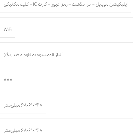
اپلیکیشن موبایل – اثر انگشت – رمز عبور – کارت IC – کلید مکانیکی
WiFi
آلیاژ آلومینیوم (مقاوم و ضدزنگ)
AAA
268×61×68 میلی‌متر
268×61×68 میلی‌متر