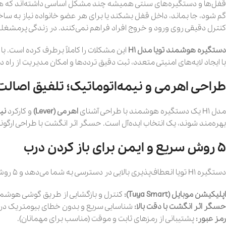
قفل‌ها و دستگیره‌های سنتی همیشه چند مشکل اساسی داشته‌اند که هم امن
گم شود، جا بماند، داخل قفل بشکند یا برای هر عضو خانواده نیاز به ساخت
کنترل دقیقی روی ورود و خروج افراد فراهم نمی‌کنند. در زندگی پرمشغله
دستگیره هوشمند تویا مدل H1
این مشکلات را کاملاً برطرف کرده است. 
با ایجاد لایه‌های امنیتی متعدد، ثبت دقیق ترددها و امکان مدیریت از راه د
طراحی اهرمی و نیمه‌اتوماتیک؛ تلفیق اصالت
مدل H1 یک دستگیره هوشمند با طراحی آشنای
اهرمی (Lever)
و کارکرد
نیمه
بهره‌مند شوند، یک انتخاب ایده‌آل است. حسگر اثر انگشت با طراحی ارگو
۵ روش سریع و ایمن برای باز کردن درب
دستگیره H1 تویا انعطاف‌پذیری بالایی در دسترسی به شما می‌دهد و ۵ روش مختلف را پشتیبانی می‌کند:
اپلیکیشن موبایل (Tuya Smart):
کنترل و بازگشایی از طریق گوشی هوشم
حسگر اثر انگشت با دقت بالا:
شناسایی سریع و بدون خطای بیومتریک در ک
رمز عبور:
پشتیبانی از رمزهای ثابت و موقت (مناسب برای مهمانان).