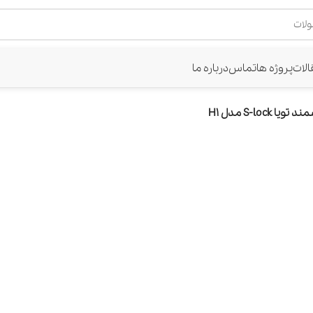
الات
پروژه ها
تماس
درباره ما
S-lock مدل H1