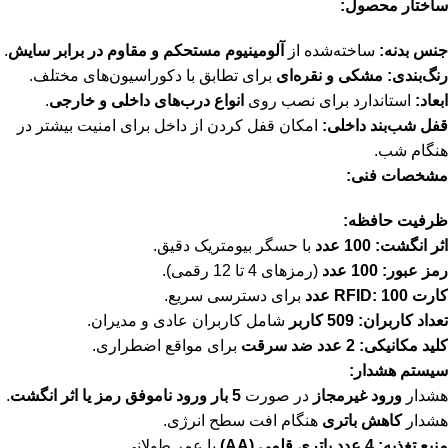
ساختار محصول:
جنس بدنه:
ساخته‌شده از
آلومینیوم مستحکم و مقاوم در برابر سایش
.
رنگ‌بندی:
مشکی و نقره‌ای
برای تطابق با دکوراسیون‌های مختلف.
ابعاد:
استاندارد برای نصب روی
انواع درب‌های داخلی و خارجی
.
قفل شب‌بند داخلی:
امکان قفل کردن از داخل برای امنیت بیشتر در
هنگام شب.
مشخصات فنی:
ظرفیت حافظه:
اثر انگشت:
100 عدد
با حسگر بیومتریک دقیق.
رمز عبور:
100 عدد
(رمزهای 4 تا 12 رقمی).
کارت RFID:
100 عدد
برای دسترسی سریع.
تعداد کاربران:
509 کاربر
شامل کاربران عادی و مدیران.
کلید مکانیکی:
2 عدد ضد سرقت
برای مواقع اضطراری.
سیستم هشدار:
هشدار
ورود غیرمجاز
در صورت
5 بار ورود ناموفق رمز یا اثر انگشت
.
هشدار
کاهش باتری
هنگام افت سطح انرژی.
منبع تغذیه:
4 عدد باتری قلمی (AA)
با عمر طولانی.