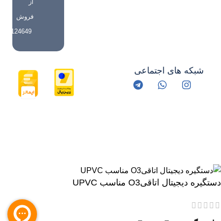
از
فروش
09359124649
شبکه های اجتماعی
کلیه حقوق مادی و معنوی این اثر برای خانه هوشمند روناش محفوظ
است.
دستگیره دیجیتال اتاقیO3 مناسب UPVC