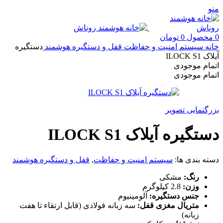
منو
0
محصول
0
تومان
خانه
سیستم امنیت و حفاظت
قفل و دستگیره هوشمند
دستگیره
آیلاک ILOCK S1
اتمام موجودی
اتمام موجودی
بزرگنمایی تصویر
دستگیره آیلاک ILOCK S1
دسته بندی ها:
سیستم امنیت و حفاظت
,
قفل و دستگیره هوشمند
رنگ:
مشکی
وزن:
2.8 کیلوگرم
جنس دستگیره:
آلومینیوم
متریال مغزی قفل:
سه زبانه فولادی (قابل ارتقاء تا هفت
زبانه)