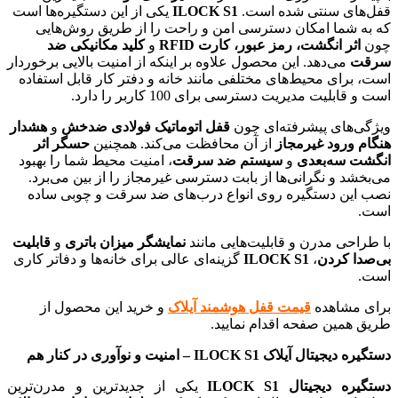
قفل‌های سنتی شده است.
ILOCK S1
یکی از این دستگیره‌ها است
که به شما امکان دسترسی امن و راحت را از طریق روش‌هایی
چون
اثر انگشت، رمز عبور، کارت RFID
و
کلید مکانیکی ضد
سرقت
می‌دهد. این محصول علاوه بر اینکه از امنیت بالایی برخوردار
است، برای محیط‌های مختلفی مانند خانه و دفتر کار قابل استفاده
است و قابلیت مدیریت دسترسی برای 100 کاربر را دارد.
ویژگی‌های پیشرفته‌ای چون
قفل اتوماتیک فولادی ضدخش
و
هشدار
هنگام ورود غیرمجاز
از آن محافظت می‌کند. همچنین
حسگر اثر
انگشت سه‌بعدی
و
سیستم ضد سرقت
، امنیت محیط شما را بهبود
می‌بخشد و نگرانی‌ها از بابت دسترسی غیرمجاز را از بین می‌برد.
نصب این دستگیره روی انواع درب‌های ضد سرقت و چوبی ساده
است.
با طراحی مدرن و قابلیت‌هایی مانند
نمایشگر میزان باتری
و
قابلیت
بی‌صدا کردن
،
ILOCK S1
گزینه‌ای عالی برای خانه‌ها و دفاتر کاری
است.
برای مشاهده
قیمت قفل هوشمند آیلاک
و خرید این محصول از
طریق همین صفحه اقدام نمایید.
دستگیره دیجیتال آیلاک ILOCK S1 – امنیت و نوآوری در کنار هم
دستگیره دیجیتال ILOCK S1
یکی از جدیدترین و مدرن‌ترین