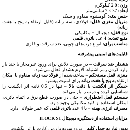
وزن:
2.8 کیلوگرم
ابعاد:
37 × 7 سانتی‌متر
جنس بدنه:
آلومینیوم مقاوم و سبک
متریال مغزی قفل:
فولادی، سه زبانه (قابل ارتقاء به پنج یا هفت
زبانه)
نوع قفل:
دیجیتال + مکانیکی
منبع تغذیه:
4 عدد
باتری قلمی
مناسب برای:
انواع درب‌های چوبی، ضد سرقت و فلزی
قابلیت‌های امنیتی پیشرفته
هشدار ضد سرقت
– در صورت تلاش برای ورود غیرمجاز یا چند بار
وارد کردن رمز اشتباه، آلارم هشدار فعال می‌شود.
مغزی قفل مستحکم
– ساخته‌شده از
فولاد سه زبانه مقاوم
با امکان
ارتقاء به
پنج یا هفت زبانه
برای امنیت بیشتر.
حسگر اثر انگشت با دقت بالا
– تنها در 0.5 ثانیه اثر انگشت را
شناسایی کرده و درب را باز می‌کند.
سیستم قفل اضطراری
– حتی در صورت قطع برق یا اتمام باتری،
امکان استفاده از کلید مکانیکی وجود دارد.
مصرف انرژی بهینه
– با 4 عدد
باتری قلمی
که عمر طولانی دارد.
مزایای استفاده از دستگیره دیجیتال ILOCK S1
بدون نیاز به حمل کلید
– ورود سریع با رمز، کارت یا اثر انگشت.