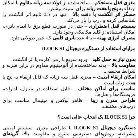
مغزی قفل مستحکم
– ساخته‌شده از
فولاد سه زبانه مقاوم
با امکان
ارتقاء به
پنج یا هفت زبانه
برای امنیت بیشتر.
حسگر اثر انگشت با دقت بالا
– تنها در 0.5 ثانیه اثر انگشت را
شناسایی کرده و درب را باز می‌کند.
سیستم قفل اضطراری
– حتی در صورت قطع برق یا اتمام باتری،
امکان استفاده از کلید مکانیکی وجود دارد.
مصرف انرژی بهینه
– با 4 عدد
باتری قلمی
که عمر طولانی دارد.
مزایای استفاده از دستگیره دیجیتال ILOCK S1
بدون نیاز به حمل کلید
– ورود سریع با رمز، کارت یا اثر انگشت.
مقاومت بالا
– بدنه ساخته‌شده از آلومینیوم مقاوم در برابر ضربه و
شرایط محیطی.
امکان ارتقاء امنیت
– مغزی قفل سه زبانه که قابل ارتقاء به پنج یا
هفت زبانه است.
مناسب برای اماکن مختلف
– قابل استفاده در منازل، ادارات،
فروشگاه‌ها و هتل‌ها.
طراحی مدرن و زیبا
– ظاهر لوکس و مینیمال مناسب برای
درب‌های مختلف.
چرا ILOCK S1 یک انتخاب عالی است؟
دستگیره دیجیتال ILOCK S1
با طراحی مدرن، سیستم امنیتی
پیشرفته، روش‌های دسترسی متنوع و مقاومت بالا،
گزینه‌ای