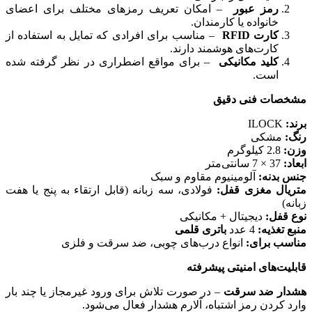
رمز عبور
– امکان تعریف رمزهای مختلف برای اعضای
خانواده یا کارمندان.
کارت RFID
– مناسب برای افرادی که تمایل به استفاده از
کارت‌های هوشمند دارند.
کلید مکانیکی
– برای مواقع اضطراری در نظر گرفته شده
است.
مشخصات فنی دقیق
برند:
ILOCK
رنگ:
مشکی
وزن:
2.8 کیلوگرم
ابعاد:
37 × 7 سانتی‌متر
جنس بدنه:
آلومینیوم مقاوم و سبک
متریال مغزی قفل:
فولادی، سه زبانه (قابل ارتقاء به پنج یا هفت
زبانه)
نوع قفل:
دیجیتال + مکانیکی
منبع تغذیه:
4 عدد
باتری قلمی
مناسب برای:
انواع درب‌های چوبی، ضد سرقت و فلزی
قابلیت‌های امنیتی پیشرفته
هشدار ضد سرقت
– در صورت تلاش برای ورود غیرمجاز یا چند بار
وارد کردن رمز اشتباه، آلارم هشدار فعال می‌شود.