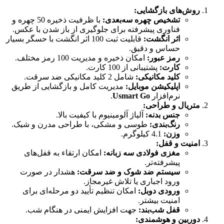
روش‌های بازگشایی:
تشخیص چهره سه‌بعدی:
با ظرفیت ذخیره 50 چهره و
فناوری پیشرفته برای جلوگیری از باز شدن با عکس.
اثر انگشت:
قابلیت ثبت 100 اثر انگشت با حسگر بسیار
حساس و دقیق.
رمز عبور:
امکان ذخیره و مدیریت 100 رمز مختلف.
کارت:
پشتیبانی از 100 کارت.
کلید مکانیکی:
شامل 2 کلید مکانیکی ضد سرقت.
اپلیکیشن موبایل:
مدیریت کامل و بازگشایی از طریق
نرم‌افزار
Usmart Go
.
متریال و طراحی:
جنس بدنه:
آلیاژ آلومینیوم با کیفیت بالا.
رنگ‌بندی:
طوسی و مشکی، با طراحی مدرن و شیک.
وزن:
4.1 کیلوگرم.
امنیت و قفل:
مغزی فولادی سه زبانه:
امکان ارتقاء به قفل‌های
پیشرفته‌تر.
سیستم ضد شوک و ضد سرقت:
هشدار در صورت
ورود اجباری یا تلاش غیرمجاز.
ورودی دوبل:
امکان تنظیم تأیید دو مرحله‌ای برای
امنیت بیشتر.
قفل شب‌بند:
جهت افزایش ایمنی در هنگام شب.
دوربین و هوشمندی: