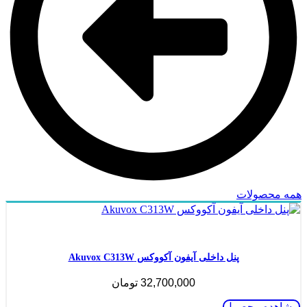
همه محصولات
ناموجود
پنل داخلی آیفون آکووکس Akuvox C313W
32,700,000
تومان
مشاهده محصول