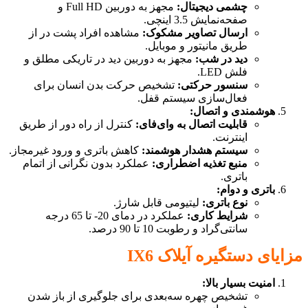
چشمی دیجیتال:
مجهز به دوربین Full HD و
صفحه‌نمایش 3.5 اینچی.
ارسال تصاویر مشکوک:
مشاهده افراد پشت در از
طریق مانیتور و موبایل.
دید در شب:
مجهز به دوربین دید در تاریکی مطلق و
فلش LED.
سنسور حرکتی:
تشخیص حرکت بدن انسان برای
فعال‌سازی سیستم قفل.
هوشمندی و اتصال:
قابلیت اتصال به وای‌فای:
کنترل از راه دور از طریق
اینترنت.
سیستم هشدار هوشمند:
کاهش باتری و ورود غیرمجاز.
منبع تغذیه اضطراری:
عملکرد بدون نگرانی از اتمام
باتری.
باتری و دوام:
نوع باتری:
لیتیومی قابل شارژ.
شرایط کاری:
عملکرد در دمای 20- تا 65 درجه
سانتی‌گراد و رطوبت 10 تا 90 درصد.
مزایای دستگیره آیلاک IX6
امنیت بسیار بالا:
تشخیص چهره سه‌بعدی برای جلوگیری از باز شدن