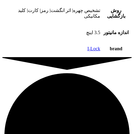
روش
تشخیص چهره| اثر انگشت| رمز| کارت| کلید
بازگشایی
مکانیکی
اندازه مانیتور
3.5 اینچ
I-Lock
brand