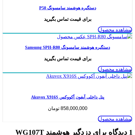
دستگیره هوشمند سامسونگ P50
برای قیمت تماس بگیرید
مشاهده محصول
دستگیره هوشمند سامسونگ Samsung SPH-R80
برای قیمت تماس بگیرید
مشاهده محصول
ناموجود
پنل داخلی آیفون آکووکس Akuvox X916S
858,000,000
تومان
مشاهده محصول
1 دیدگاه برای
دزدگیر هوشمند WG107T