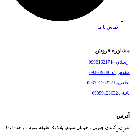
تماس با ما
مشاوره فروش
ارسلان 09981621744
مقدس 09364928657
لطفی‌نیا 09359126352
نائینی 09359123632
آدرس
تهران، گاندی جنوبی ، خیابان سوم، پلاک 8 طبقه سوم ، واحد 9 ، 10