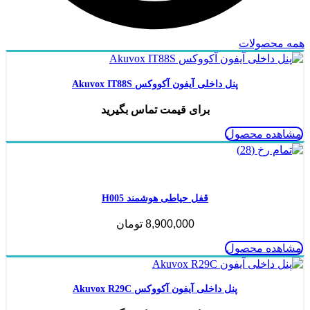
همه محصولات
پنل داخلی آیفون آکووکس Akuvox IT88S
برای قیمت تماس بگیرید
مشاهده محصول
ناموجود
قفل حیاطی هوشمند H005
8,900,000
تومان
مشاهده محصول
پنل داخلی آیفون آکووکس Akuvox R29C