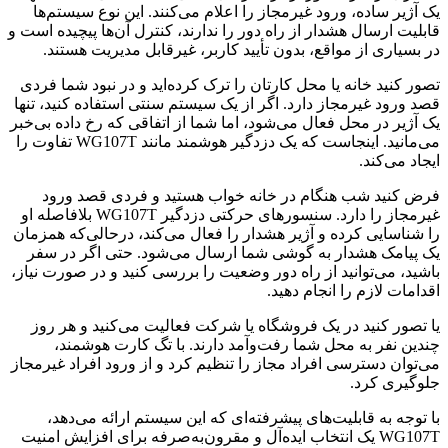
یک آژیر ساده، ورود غیرمجاز را اعلام می‌کنند. این نوع سیستم‌ها
قابلیت ارسال هشدار از راه دور را ندارند، کنترل آن‌ها پیچیده است و
در بسیاری از مواقع، بدون تأیید کاربر، غیرقابل مدیریت هستند.
تصور کنید خانه یا محل کارتان را ترک کرده‌اید و در نبود شما فردی
قصد ورود غیرمجاز دارد. اگر از یک سیستم سنتی استفاده کنید، تنها
یک آژیر در محل فعال می‌شود، اما شما از اتفاقی که رخ داده بی‌خبر
می‌مانید. اینجاست که یک دزدگیر هوشمند مانند WG107T تفاوت را
ایجاد می‌کند.
فرض کنید شب هنگام در خانه خواب هستید و فردی قصد ورود
غیرمجاز را دارد. سنسورهای حرکتی دزدگیر WG107T بلافاصله او
را شناسایی کرده و آژیر هشدار را فعال می‌کند، درحالی‌که همزمان
یک پیامک هشدار به گوشی شما ارسال می‌شود. حتی اگر در سفر
باشید، می‌توانید از راه دور وضعیت را بررسی کنید و در صورت نیاز،
اقدامات لازم را انجام دهید.
یا تصور کنید در یک فروشگاه یا شرکت فعالیت می‌کنید و هر روز
چندین نفر به محل شما رفت‌وآمد دارند. با تگ کارت هوشمند،
می‌توان دسترسی افراد مجاز را تنظیم کرد و از ورود افراد غیرمجاز
جلوگیری کرد.
با توجه به قابلیت‌های پیشرفته‌ای که این سیستم ارائه می‌دهد،
WG107T یک انتخاب ایده‌آل و مقرون‌به‌صرفه برای افزایش امنیت