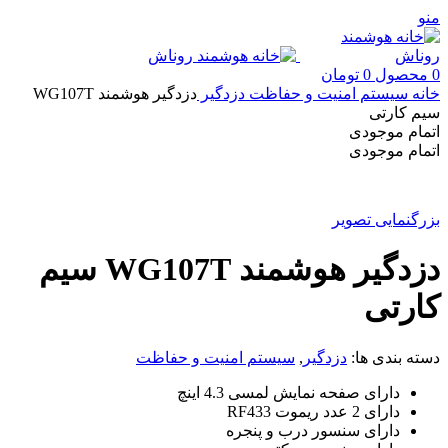
منو
0
محصول
0
تومان
خانه
سیستم امنیت و حفاظت
دزدگیر
دزدگیر هوشمند WG107T
سیم کارتی
اتمام موجودی
اتمام موجودی
بزرگنمایی تصویر
دزدگیر هوشمند WG107T سیم
کارتی
دسته بندی ها:
دزدگیر
,
سیستم امنیت و حفاظت
دارای صفحه نمایش لمسی 4.3 اینچ
دارای 2 عدد ریموت RF433
دارای سنسور درب و پنجره