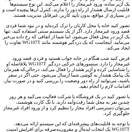
یک آژیر ساده، ورود غیرمجاز را اعلام می‌کنند. این نوع سیستم‌ها
قابلیت ارسال هشدار از راه دور را ندارند، کنترل آن‌ها پیچیده است و
در بسیاری از مواقع، بدون تأیید کاربر، غیرقابل مدیریت هستند.
تصور کنید خانه یا محل کارتان را ترک کرده‌اید و در نبود شما فردی
قصد ورود غیرمجاز دارد. اگر از یک سیستم سنتی استفاده کنید، تنها
یک آژیر در محل فعال می‌شود، اما شما از اتفاقی که رخ داده بی‌خبر
می‌مانید. اینجاست که یک دزدگیر هوشمند مانند WG107T تفاوت را
ایجاد می‌کند.
فرض کنید شب هنگام در خانه خواب هستید و فردی قصد ورود
غیرمجاز را دارد. سنسورهای حرکتی دزدگیر WG107T بلافاصله او
را شناسایی کرده و آژیر هشدار را فعال می‌کند، درحالی‌که همزمان
یک پیامک هشدار به گوشی شما ارسال می‌شود. حتی اگر در سفر
باشید، می‌توانید از راه دور وضعیت را بررسی کنید و در صورت نیاز،
اقدامات لازم را انجام دهید.
یا تصور کنید در یک فروشگاه یا شرکت فعالیت می‌کنید و هر روز
چندین نفر به محل شما رفت‌وآمد دارند. با تگ کارت هوشمند،
می‌توان دسترسی افراد مجاز را تنظیم کرد و از ورود افراد غیرمجاز
جلوگیری کرد.
با توجه به قابلیت‌های پیشرفته‌ای که این سیستم ارائه می‌دهد،
WG107T یک انتخاب ایده‌آل و مقرون‌به‌صرفه برای افزایش امنیت