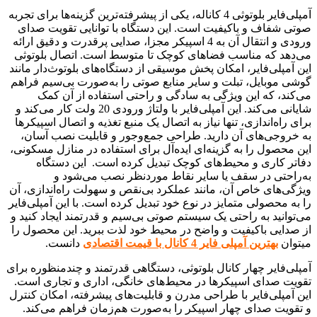
آمپلی‌فایر بلوتوثی 4 کاناله، یکی از پیشرفته‌ترین گزینه‌ها برای تجربه
صوتی شفاف و باکیفیت است. این دستگاه با توانایی تقویت صدای
ورودی و انتقال آن به 4 اسپیکر مجزا، صدایی پرقدرت و دقیق ارائه
می‌دهد که مناسب فضاهای کوچک تا متوسط است. اتصال بلوتوثی
این آمپلی‌فایر، امکان پخش موسیقی از دستگاه‌های بلوتوث‌دار مانند
گوشی موبایل، تبلت و سایر منابع صوتی را به‌صورت بی‌سیم فراهم
می‌کند، که این ویژگی به سادگی و راحتی استفاده از آن کمک
شایانی می‌کند. این آمپلی‌فایر با ولتاژ ورودی 20 ولت کار می‌کند و
برای راه‌اندازی، تنها نیاز به اتصال یک منبع تغذیه و اتصال اسپیکرها
به خروجی‌های آن دارید. طراحی جمع‌وجور و قابلیت نصب آسان،
این محصول را به گزینه‌ای ایده‌آل برای استفاده در منازل مسکونی،
دفاتر کاری و محیط‌های کوچک تبدیل کرده است. این دستگاه
به‌راحتی در سقف یا سایر نقاط موردنظر نصب می‌شود و
ویژگی‌های خاص آن، مانند عملکرد بی‌نقص و سهولت راه‌اندازی، آن
را به محصولی متمایز در نوع خود تبدیل کرده است. با این آمپلی‌فایر
می‌توانید به راحتی یک سیستم صوتی بی‌سیم و قدرتمند ایجاد کنید و
از صدایی باکیفیت و واضح در محیط خود لذت ببرید. این محصول را
میتوان
بهترین آمپلی فایر 4 کانال با قیمت اقتصادی
دانست.
آمپلی‌فایر چهار کانال بلوتوثی، دستگاهی قدرتمند و چندمنظوره برای
تقویت صدای اسپیکرها در محیط‌های خانگی، اداری و تجاری است.
این آمپلی‌فایر با طراحی مدرن و قابلیت‌های پیشرفته، امکان کنترل
و تقویت صدای چهار اسپیکر را به‌صورت هم‌زمان فراهم می‌کند.