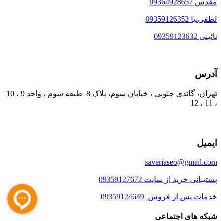
مقدس 09364928657
لطفی‌نیا 09359126352
نائینی 09359123632
آدرس
تهران، گاندی جنوبی ، خیابان سوم، پلاک 8 طبقه سوم ، واحد 9 ، 10
، 11 ، 12
ایمیل
saveriaseo@gmail.com
پشتیبانی خرید از سایت 09359127672
خدمات پس از فروش 09359124649
شبکه های اجتماعی