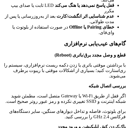
قفل پاسخ نمی‌دهد یا هنگ می‌کند
LED ثابت یا صدای بیپ
مکرر
عدم شناسایی اثر انگشت/کارت
بعد از به‌روزرسانی یا پس از
مدت طولانی.
خطای
Pairing
یا
Offline
در صورت استفاده از بلوتوث یا
وای‌فای.
گام‌های عیب‌یابی نرم‌افزاری
قطع و وصل مجدد برق/باتری
(Reboot)
با برداشتن موقتی باتری یا زدن دکمه ریست نرم‌افزاری، سیستم را
ری‌استارت کنید؛ بسیاری از اشکالات موقتی با ریبوت برطرف
می‌شوند.
بررسی اتصال شبکه
اگر قفل از طریق Wi-Fi یا Gateway متصل است، مطمئن شوید
شبکه اینترنت و SSID تغییری نکرده و رمز عبور روتر صحیح است.
برای بلوتوث، فاصله و تداخل دیوارهای سنگین، سایر دستگاه‌های
فرکانس 2.4 GHz را بررسی کنید.
پاک‌کردن کش اپلیکیشن و ورود مجدد