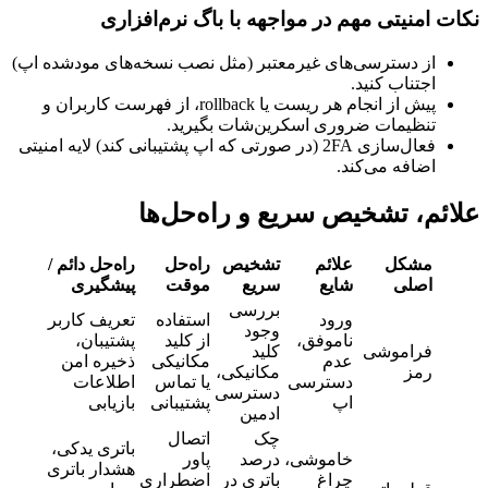
نکات امنیتی مهم در مواجهه با باگ نرم‌افزاری
از دسترسی‌های غیرمعتبر (مثل نصب نسخه‌های مودشده اپ)
اجتناب کنید.
پیش از انجام هر ریست یا rollback، از فهرست کاربران و
تنظیمات ضروری اسکرین‌شات بگیرید.
فعال‌سازی 2FA (در صورتی که اپ پشتیبانی کند) لایه امنیتی
اضافه می‌کند.
علائم، تشخیص سریع و راه‌حل‌ها
مشکل
علائم
تشخیص
راه‌حل
راه‌حل دائم /
اصلی
شایع
سریع
موقت
پیشگیری
بررسی
ورود
استفاده
تعریف کاربر
وجود
ناموفق،
از کلید
پشتیبان،
فراموشی
کلید
عدم
مکانیکی
ذخیره امن
رمز
مکانیکی،
دسترسی
یا تماس
اطلاعات
دسترسی
اپ
پشتیبانی
بازیابی
ادمین
چک
اتصال
باتری یدکی،
خاموشی،
درصد
پاور
هشدار باتری
چراغ
باتری در
اضطراری