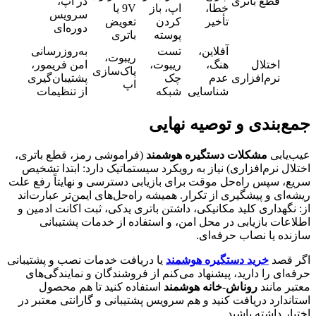
قطع باتری
در اپ،
خطا،
اپ، باز
9V یا
سرویس
تأخیر
کردن
تعویض
دوره‌ای
پوسته
باتری
آفلاین،
تست
به‌روزرسانی
ریبوت،
اختلال
هنگ،
ریبوت،
امن فریمور،
پاک‌سازی
نرم‌افزاری
عدم
چک
پشتیبان‌گیری
اپ
شناسایی
شبکه
از تنظیمات
جمع‌بندی و توصیه نهایی
عیب‌یابی
مشکلات دستگیره هوشمند
(فراموشی رمز، قطع باتری،
اختلال نرم‌افزاری) نیاز به رویکرد سیستماتیک دارد: ابتدا تشخیص
سریع، سپس راه‌حل موقت برای بازیابی دسترسی و نهایتاً رفع علت
ریشه‌ای و پیشگیری از تکرار. همیشه راه‌حل‌های ایمن‌تر عبارت‌اند
از: نگهداری کلید مکانیکی، داشتن باتری یدکی، ثبت اکانت ادمین و
اطلاعات بازیابی در محل امن، و استفاده از خدمات پشتیبانی
سازنده یا نصاب حرفه‌ای.
اگر قصد
خرید دستگیره هوشمند
یا دریافت خدمات نصب و پشتیبانی
حرفه‌ای را دارید، پیشنهاد می‌کنم از فروشندگان و نمایندگی‌های
معتبر مانند
روناش-خانه هوشمند
استفاده کنید تا هم محصول
استاندارد دریافت کنید و هم سرویس پشتیبانی و گارانتی معتبر در
اختیار داشته باشید.