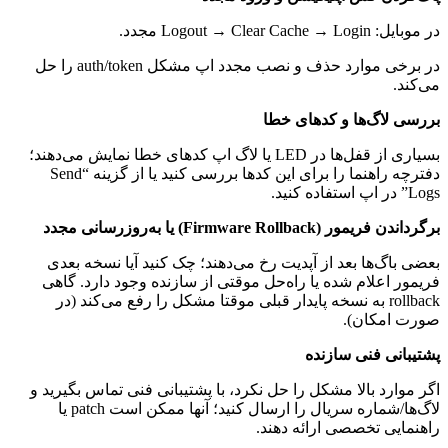
در موبایل: Logout → Clear Cache → Login مجدد.
در برخی موارد حذف و نصب مجدد اپ مشکل auth/token را حل
می‌کند.
بررسی لاگ‌ها و کدهای خطا
بسیاری از قفل‌ها در LED یا لاگ اپ کدهای خطا نمایش می‌دهند؛
دفترچه راهنما را برای این کدها بررسی کنید یا از گزینه “Send
Logs” در اپ استفاده کنید.
برگرداندن فریمور
(Firmware Rollback)
یا به‌روزرسانی مجدد
بعضی باگ‌ها بعد از آپدیت رخ می‌دهند؛ چک کنید آیا نسخه بعدی
فریمور اعلام شده یا راه‌حل موقتی از سازنده وجود دارد. گاهی
rollback به نسخه پایدار قبلی موقتا مشکل را رفع می‌کند (در
صورت امکان).
پشتیبانی فنی سازنده
اگر موارد بالا مشکل را حل نکرد، با پشتیبانی فنی تماس بگیرید و
لاگ‌ها/شماره سریال را ارسال کنید؛ آنها ممکن است patch یا
راهنمایی تخصصی ارائه دهند.