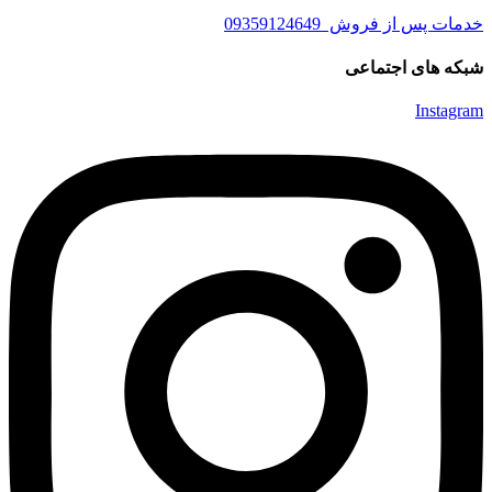
خدمات پس از فروش 09359124649
شبکه های اجتماعی
Instagram