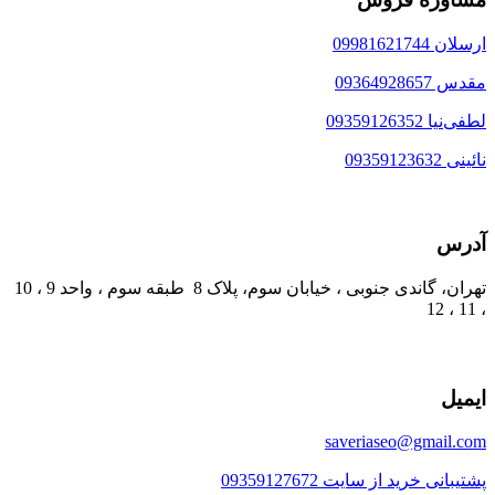
ارسلان 09981621744
مقدس 09364928657
لطفی‌نیا 09359126352
نائینی 09359123632
آدرس
تهران، گاندی جنوبی ، خیابان سوم، پلاک 8 طبقه سوم ، واحد 9 ، 10
، 11 ، 12
ایمیل
saveriaseo@gmail.com
پشتیبانی خرید از سایت 09359127672