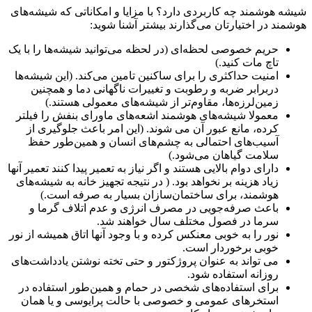
شیشه هوشمند چه کاربردی دارد؟ با مزایا و امکاناتی که شیشه‌های
هوشمند در اختیارتان می‌گذارند بیشتر آشنا شوید:
حریم خصوصی لحظه‌ای (در لحظه می‌توانید شیشه‌ها را با یک
تاچ مات کنید.)
امنیت حداکثری را برای ساکنین تامین می‌کند. (این شیشه‌ها
دربرابر ضربه و رطوبت و تغییرات ناگهانی دما و همچنین
زمین‌لرزه‌ها، مقاوم‌تر از شیشه‌های معمولی هستند.)
معمولا شیشه‌های هوشمند اشعه‌های ماورای بنفش را فیلتر
کرده، مانع عبور آن می شوند. (این امر باعث جلوگیری از
آسیب‌های احتمالی به چشم‌های انسان و همین‌طور حفظ
سلامت گیاهان می‌شود.)
دارای دوام بالایی هستند و اگر نیاز به تعمیر پیدا کنند تعمیر آنها
زیاد هزینه بر نخواهد بود. ( در نتیجه تجهیز خانه به شیشه‌های
هوشمند، برای ساختمان‌سازان بسیار به صرفه است.)
باعث صرفه‌جویی در مصرف انرژی و عدم اتلاف گرما و
سرما در فصول مختلف سال خواهند شد.
نور را به خوبی معنکس کرده و با وجود آنها اتاق همیشه از نور
خوبی برخوردار است.
می تواند به عنوان پروژکتور و حتی تخته نوشتن یادداشت‌های
روزانه استفاده شود.
برای استفاده‌های شخصی در حمام و همین‌طور استفاده در
استخرهای عمومی و خصوصی با حالت پرایوسی و یا همان