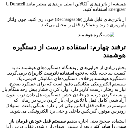
همیشه از باتری‌های آلکالاین اصلی برندهای معتبر مانند Duracell یا
Energizer استفاده کنید.
از باتری‌های قابل شارژ (Rechargeable) خودداری کنید، چون ولتاژ
پایین‌تری دارند و عملکرد قفل را مختل می‌کنند.
ترفند چهارم: استفاده درست از دستگیره
هوشمند
بخش زیادی از خرابی‌های زودهنگام دستگیره‌های هوشمند نه به
کیفیت ساخت، بلکه به
نحوه استفاده نادرست کاربران
برمی‌گردد.
دستگیره هوشمند برخلاف دستگیره‌های مکانیکی قدیمی، یک
سیستم الکترونیکی مکانیکی دقیق است که برای عملکرد صحیح،
نیاز به رفتار درست کاربر دارد. وارد کردن فشار بیش‌ازحد هنگام باز
و بسته کردن درب، چرخاندن خشن دستگیره، هل دادن درب بدون
آزاد شدن کامل قفل یا تلاش برای باز کردن درب در زمانی که
سیستم در حالت قفل الکترونیکی قرار دارد، همگی باعث استهلاک
زودرس موتور، گیربکس داخلی و حتی برد الکترونیکی می‌شوند.
استفاده صحیح یعنی اجازه بدهیم
سیستم قفل خودش فرمان باز
شدن را صادر کند
و بعد از شنیدن صدای آزاد شدن قفل، درب را با