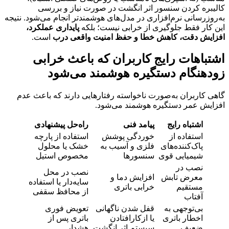
کالیبره کردن سنسور اثر انگشت در صورت نیاز و بررسی
به‌روزرسانی نرم‌افزاری در مدل‌های هوشمندتر انجام می‌شود. نتیجه
این کار فقط جلوگیری از خرابی نیست؛ بلکه
پایداری عملکرد،
افزایش دقت، کاهش خطا و حفظ امنیت واقعی درب
است.
اشتباهات رایج کاربران که باعث خرابی
زودهنگام دستگیره هوشمند می‌شود
گاهی کاربران به‌صورت ناخواسته رفتارهایی دارند که باعث عدم
افزایش عمر دستگیره هوشمند می‌شود.
اشتباه رایج
پیامد فنی
راه‌حل پیشنهادی
استفاده از
خوردگی پوشش
استفاده از پارچه
پاک‌کننده‌های
فلزی و آسیب به
خشک یا محلول
شیمیایی قوی
سنسورها
مخصوص استیل
نصب در
نصب در محل
معرض تابش
افزایش دما و
سایه‌دار یا استفاده
مستقیم
خرابی باتری
از محافظ سقفی
آفتاب
بی‌توجهی به
قفل شدن ناگهانی
تعویض فوری
اخطار باتری
یا ازکارافتادن
باتری پس از
ضعیف
سیستم اثر انگشت
هشدار