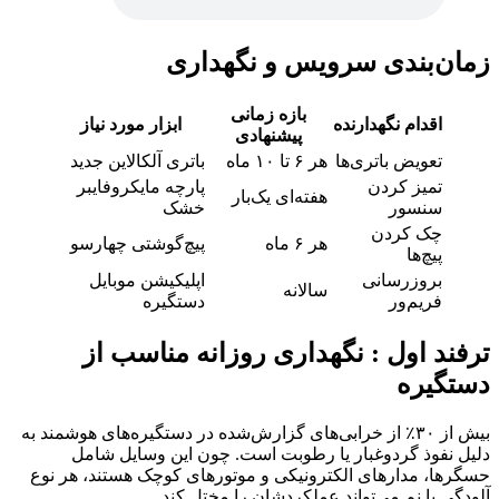
زمان‌بندی سرویس و نگهداری
بازه زمانی
اقدام نگهدارنده
ابزار مورد نیاز
پیشنهادی
تعویض باتری‌ها
هر ۶ تا ۱۰ ماه
باتری آلکالاین جدید
تمیز کردن
پارچه مایکروفایبر
هفته‌ای یک‌بار
سنسور
خشک
چک کردن
هر ۶ ماه
پیچ‌گوشتی چهارسو
پیچ‌ها
بروزرسانی
اپلیکیشن موبایل
سالانه
فریم‌ور
دستگیره
ترفند اول : نگهداری روزانه مناسب از
دستگیره
بیش از ۳۰٪ از خرابی‌های گزارش‌شده در دستگیره‌های هوشمند به
دلیل نفوذ گردوغبار یا رطوبت است. چون این وسایل شامل
حسگرها، مدارهای الکترونیکی و موتورهای کوچک هستند، هر نوع
آلودگی یا نم می‌تواند عملکردشان را مختل کند.