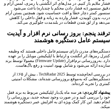
فشار ملایم باز کنیم. در مدل‌های اثر انگشتی یا رمزی، لمس آرام و
دقیق سنسور (نه فشار دادن محکم یا چندباره) باعث می‌شود
سنسور کمتر دچار خطا و افت حساسیت شود. همچنین بستن آرام
درب، بدون کوبیدن، فشار وارده به زبانه و قفل داخلی را کاهش
می‌دهد و از لق شدن قطعات در بلندمدت جلوگیری می‌کند.
ترفند پنجم: بروز رسانی نرم افزار و آپدیت
سیستم عامل دستگیره هوشمند
دستگیره‌های مدرن دارای سیستم‌عامل داخلی هستند که وظیفه
کنترل رمزها، اثر انگشت و ارتباط با اپلیکیشن موبایل را بر عهده
دارد. به‌روزرسانی نرم‌افزار (Firmware Update) معمولا توسط برند
سازنده ارائه می‌شود و شامل بهبود امنیت و رفع باگ‌هاست.
در بررسی انجام‌شده توسط TechRadar 2025 ، بیش از ۶۵٪ از
دستگیره‌هایی که به‌موقع بروزرسانی شده‌اند، مشکلات امنیتی
کمتری را تجربه کرده‌اند.
پیشنهاد کاربردی:
هر سه ماه یک‌بار اپلیکیشن مربوط به برند قفل
خود را بررسی کنید و در صورت وجود نسخه جدید، بروزرسانی را
انجام دهید. این کار کمک ویژه ای به افزایش عمر دستگیره هوشمند
میکند.