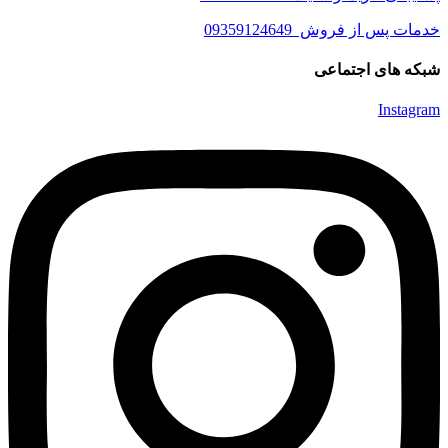
خدمات پس از فروش 09359124649
شبکه های اجتماعی
Instagram