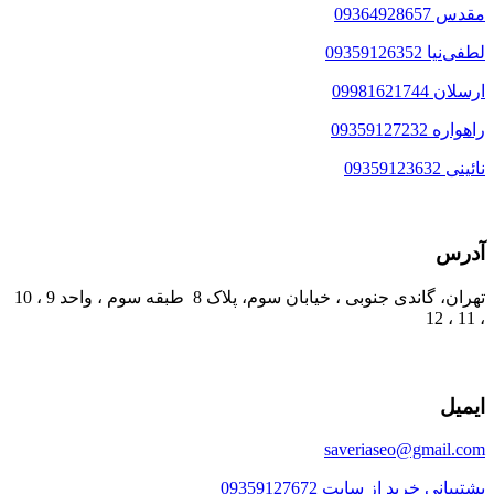
مقدس 09364928657
لطفی‌نیا 09359126352
ارسلان 09981621744
راهواره 09359127232
نائینی 09359123632
آدرس
تهران، گاندی جنوبی ، خیابان سوم، پلاک 8 طبقه سوم ، واحد 9 ، 10
، 11 ، 12
ایمیل
saveriaseo@gmail.com
پشتیبانی خرید از سایت 09359127672