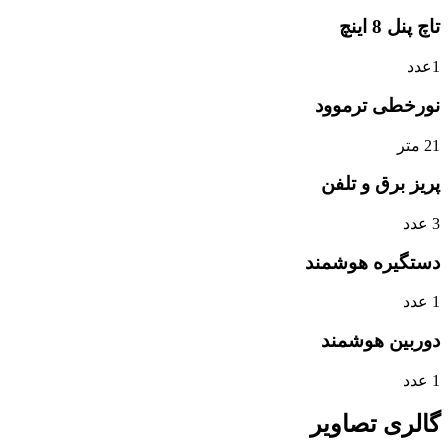
تاچ پنل 8 اینچ
1عدد
نورخطی ترموود
21 متر
پریز برق و تلفن
3 عدد
دستگیره هوشمند
1 عدد
دوربین هوشمند
1 عدد
گالری تصاویر