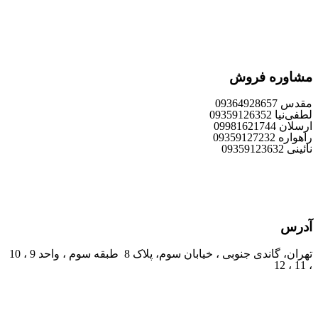
مشاوره فروش
مقدس 09364928657
لطفی‌نیا 09359126352
ارسلان 09981621744
راهواره 09359127232
نائینی 09359123632
آدرس
تهران، گاندی جنوبی ، خیابان سوم، پلاک 8 طبقه سوم ، واحد 9 ، 10
، 11 ، 12