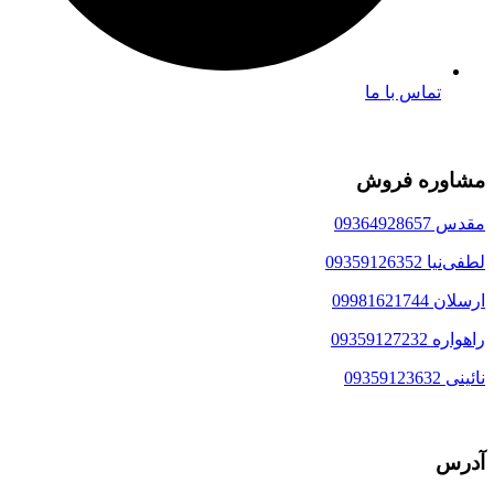
تماس با ما
مشاوره فروش
مقدس 09364928657
لطفی‌نیا 09359126352
ارسلان 09981621744
راهواره 09359127232
نائینی 09359123632
آدرس