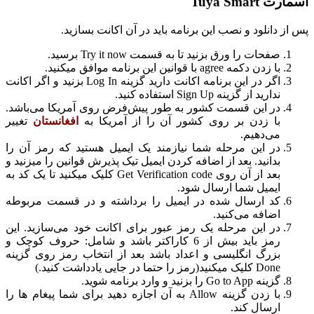
اسمارت Tuya Smart
پس از دانلود و نصب این برنامه باید در آن اکانت بسازید.
صفحات را ورق بزنید تا به قسمت Try it now برسید.
با زدن دکمه agree با قوانین این برنامه موافق میکنید.
اگر در این برنامه اکانت دارید گزینه Log In بزنید و اگر اکانت
ندارید از گزینه Sign Up استفاده کنید.
در این قسمت کشور به طور پیش‌فرض روی آمریکا می‌باشد.
با زدن بر روی کشور آن را از آمریکا به
افغانستان
تغییر
می‌دهیم.
در این مرحله شما نیازمند یک ایمیل هستید که رمز آن را
بدانید. بعد از اضافه کردن ایمیل تیک پذیرش قوانین را میزنید و
بعد از آن روی Get Verification code کلیک میکنید تا یک کد به
ایمیل شما ارسال شود.
کد ارسال شده در ایمیل را برداشته و در قسمت مربوطه
اضافه می‌کنید.
در این مرحله یک رمز عبور برای اکانت خود می‌سازید. این
رمز باید بیش از 6 کاراکتر باشد و شامل: حروف کوچک و
بزرگ انگلیسی و اعداد باشد بعد از انتخاب رمز روی گزینه
Done کلیک میکنید(رمز را حتما در جایی یادداشت کنید.)
گزینه Go to App را بزنید و وارد برنامه شوید.
با زدن گزینه Allow به آن اجازه دهید برای شما پیغام ها را
ارسال کند.