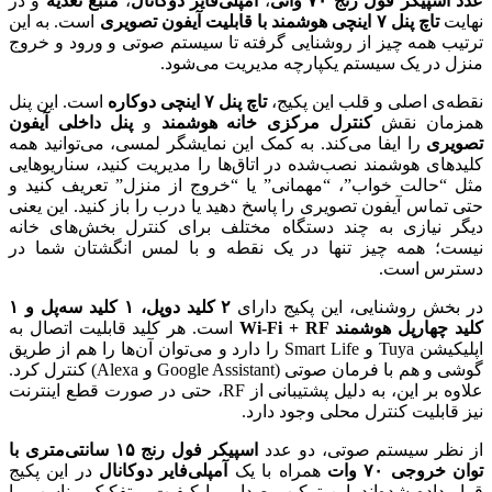
عدد اسپیکر فول رنج ۷۰ واتی
،
آمپلی‌فایر دوکانال
،
منبع تغذیه
و در
نهایت
تاچ پنل ۷ اینچی هوشمند با قابلیت آیفون تصویری
است. به این
ترتیب همه چیز از روشنایی گرفته تا سیستم صوتی و ورود و خروج
منزل در یک سیستم یکپارچه مدیریت می‌شود.
نقطه‌ی اصلی و قلب این پکیج،
تاچ پنل ۷ اینچی دوکاره
است. این پنل
همزمان نقش
کنترل مرکزی خانه هوشمند
و
پنل داخلی آیفون
تصویری
را ایفا می‌کند. به کمک این نمایشگر لمسی، می‌توانید همه
کلیدهای هوشمند نصب‌شده در اتاق‌ها را مدیریت کنید، سناریوهایی
مثل “حالت خواب”، “مهمانی” یا “خروج از منزل” تعریف کنید و
حتی تماس آیفون تصویری را پاسخ دهید یا درب را باز کنید. این یعنی
دیگر نیازی به چند دستگاه مختلف برای کنترل بخش‌های خانه
نیست؛ همه چیز تنها در یک نقطه و با لمس انگشتان شما در
دسترس است.
در بخش روشنایی، این پکیج دارای
۲ کلید دوپل، ۱ کلید سه‌پل و ۱
کلید چهارپل هوشمند Wi-Fi + RF
است. هر کلید قابلیت اتصال به
اپلیکیشن Tuya و Smart Life را دارد و می‌توان آن‌ها را هم از طریق
گوشی و هم با فرمان صوتی (Google Assistant و Alexa) کنترل کرد.
علاوه بر این، به دلیل پشتیبانی از RF، حتی در صورت قطع اینترنت
نیز قابلیت کنترل محلی وجود دارد.
از نظر سیستم صوتی، دو عدد
اسپیکر فول رنج ۱۵ سانتی‌متری با
توان خروجی ۷۰ وات
همراه با یک
آمپلی‌فایر دوکانال
در این پکیج
قرار داده شده‌اند. این ترکیب صدایی با کیفیت و تفکیک مناسب را