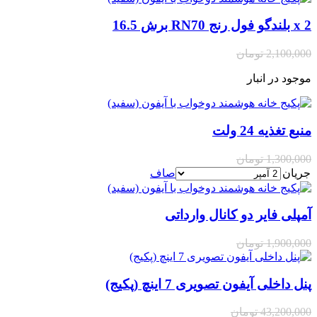
2 x بلندگو فول رنج RN70 برش 16.5
2,100,000
تومان
موجود در انبار
منبع تغذیه 24 ولت
1,300,000
تومان
جریان
صاف
آمپلی فایر دو کانال وارداتی
1,900,000
تومان
پنل داخلی آیفون تصویری 7 اینچ (پکیج)
43,200,000
تومان