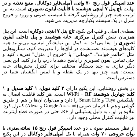
عدد اسپیکر فول رنج ۷۰ واتی
،
آمپلی‌فایر دوکانال
،
منبع تغذیه
و در
نهایت
تاچ پنل ۷ اینچی هوشمند با قابلیت آیفون تصویری
است. به این
ترتیب همه چیز از روشنایی گرفته تا سیستم صوتی و ورود و خروج
منزل در یک سیستم یکپارچه مدیریت می‌شود.
نقطه‌ی اصلی و قلب این پکیج،
تاچ پنل ۷ اینچی دوکاره
است. این پنل
همزمان نقش
کنترل مرکزی خانه هوشمند
و
پنل داخلی آیفون
تصویری
را ایفا می‌کند. به کمک این نمایشگر لمسی، می‌توانید همه
کلیدهای هوشمند نصب‌شده در اتاق‌ها را مدیریت کنید، سناریوهایی
مثل “حالت خواب”، “مهمانی” یا “خروج از منزل” تعریف کنید و
حتی تماس آیفون تصویری را پاسخ دهید یا درب را باز کنید. این یعنی
دیگر نیازی به چند دستگاه مختلف برای کنترل بخش‌های خانه
نیست؛ همه چیز تنها در یک نقطه و با لمس انگشتان شما در
دسترس است.
در بخش روشنایی، این پکیج دارای
۲ کلید دوپل، ۱ کلید سه‌پل و ۱
کلید چهارپل هوشمند Wi-Fi + RF
است. هر کلید قابلیت اتصال به
اپلیکیشن Tuya و Smart Life را دارد و می‌توان آن‌ها را هم از طریق
گوشی و هم با فرمان صوتی (Google Assistant و Alexa) کنترل کرد.
علاوه بر این، به دلیل پشتیبانی از RF، حتی در صورت قطع اینترنت
نیز قابلیت کنترل محلی وجود دارد.
از نظر سیستم صوتی، دو عدد
اسپیکر فول رنج ۱۵ سانتی‌متری با
توان خروجی ۷۰ وات
همراه با یک
آمپلی‌فایر دوکانال
در این پکیج