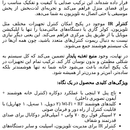
قرار داده شده‌اند. این ترکیب صدایی با کیفیت و تفکیک مناسب را
برای فضای منزل فراهم می‌کند و تجربه‌ای لذت‌بخش از پخش
موسیقی یا حتی اتصال به تلویزیون به شما می‌دهد.
کنترلر IR
موجود در پکیج امکان کنترل تجهیزات مختلف مثل
تلویزیون، کولر گازی یا دستگاه‌های مالتی‌مدیا را تنها با اپلیکیشن
موبایل یا از طریق پنل مرکزی فراهم می‌کند. این یعنی دیگر نیازی
نیست به دنبال ریموت کنترل‌های متعدد باشید، چون همه آن‌ها در
یک سیستم هوشمند جمع می‌شوند.
در نهایت، وجود
منبع تغذیه پایدار
تضمین می‌کند که کل سیستم به
شکلی مطمئن و بدون نوسان کار کند. ترکیب تمام این تجهیزات در
یک پکیج آماده، باعث می‌شود خانه شما نه تنها هوشمندتر بلکه
ساده‌تر، امن‌تر و مدرن‌تر از همیشه شود.
ویژگی‌های کلیدی محصول در یک نگاه:
تاچ پنل ۷ اینچی با عملکرد دوکاره (کنترل خانه هوشمند +
آیفون تصویری داخلی)
کلیدهای هوشمند Wi-Fi + RF (۲ دوپل، ۱ سه‌پل، ۱ چهارپل) با
قابلیت کنترل از راه دور و فرمان صوتی
۲ اسپیکر فول رنج ۷۰ واتی + آمپلی‌فایر دوکانال برای صدای
قدرتمند و شفاف
کنترلر IR برای مدیریت تلویزیون، اسپلیت و سایر دستگاه‌های