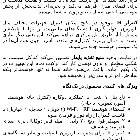
برای فضای منزل فراهم می‌کند و تجربه‌ای لذت‌بخش از پخش
موسیقی یا حتی اتصال به تلویزیون به شما می‌دهد.
کنترلر IR
موجود در پکیج امکان کنترل تجهیزات مختلف مثل
تلویزیون، کولر گازی یا دستگاه‌های مالتی‌مدیا را تنها با اپلیکیشن
موبایل یا از طریق پنل مرکزی فراهم می‌کند. این یعنی دیگر نیازی
نیست به دنبال ریموت کنترل‌های متعدد باشید، چون همه آن‌ها در
یک سیستم هوشمند جمع می‌شوند.
در نهایت، وجود
منبع تغذیه پایدار
تضمین می‌کند که کل سیستم به
شکلی مطمئن و بدون نوسان کار کند. ترکیب تمام این تجهیزات در
یک پکیج آماده، باعث می‌شود خانه شما نه تنها هوشمندتر بلکه
ساده‌تر، امن‌تر و مدرن‌تر از همیشه شود.
ویژگی‌های کلیدی محصول در یک نگاه:
تاچ پنل ۷ اینچی با عملکرد دوکاره (کنترل خانه هوشمند +
آیفون تصویری داخلی)
کلیدهای هوشمند Wi-Fi + RF (۲ دوپل، ۱ سه‌پل، ۱ چهارپل) با
قابلیت کنترل از راه دور و فرمان صوتی
۲ اسپیکر فول رنج ۷۰ واتی + آمپلی‌فایر دوکانال برای صدای
قدرتمند و شفاف
کنترلر IR برای مدیریت تلویزیون، اسپلیت و سایر دستگاه‌های
مادون قرمز