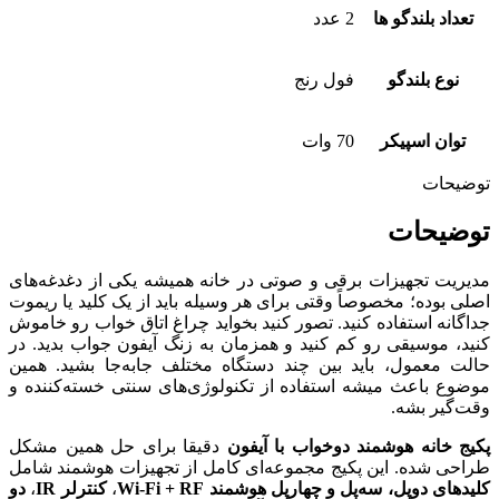
تعداد بلندگو ها
2 عدد
نوع بلندگو
فول رنج
توان اسپیکر
70 وات
توضیحات
توضیحات
مدیریت تجهیزات برقی و صوتی در خانه همیشه یکی از دغدغه‌های
اصلی بوده؛ مخصوصاً وقتی برای هر وسیله باید از یک کلید یا ریموت
جداگانه استفاده کنید. تصور کنید بخواید چراغ اتاق خواب رو خاموش
کنید، موسیقی رو کم کنید و همزمان به زنگ آیفون جواب بدید. در
حالت معمول، باید بین چند دستگاه مختلف جابه‌جا بشید. همین
موضوع باعث میشه استفاده از تکنولوژی‌های سنتی خسته‌کننده و
وقت‌گیر بشه.
پکیج خانه هوشمند دوخواب با آیفون
دقیقا برای حل همین مشکل
طراحی شده. این پکیج مجموعه‌ای کامل از تجهیزات هوشمند شامل
کلیدهای دوپل، سه‌پل و چهارپل هوشمند Wi-Fi + RF
،
کنترلر IR
،
دو